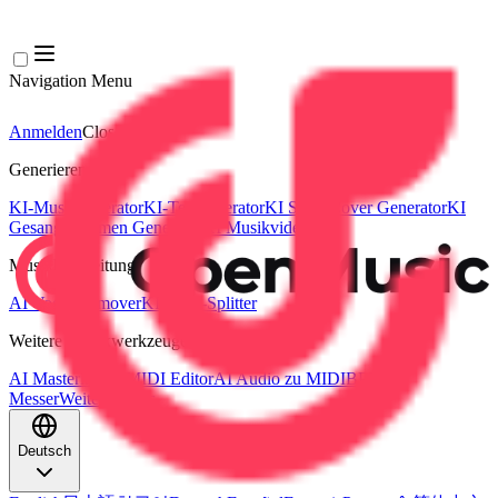
Navigation Menu
Anmelden
Close menu
×
Generieren
KI-Musikgenerator
KI-Textgenerator
KI Song Cover Generator
KI
Gesangsstimmen Generator
KI Musikvideo
Musikbearbeitung
AI Vocal Remover
KI-Stem-Splitter
Weitere Musikwerkzeuge
AI Mastering
AI MIDI Editor
AI Audio zu MIDI
BPM
Messer
Weitere Tools
Deutsch