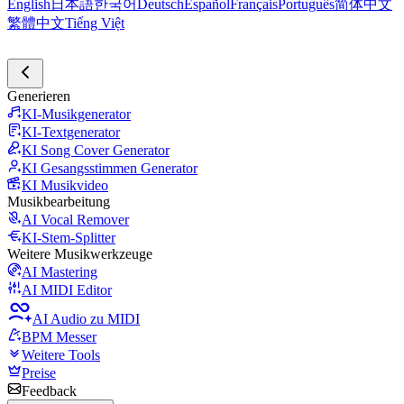
English
日本語
한국어
Deutsch
Español
Français
Português
简体中文
繁體中文
Tiếng Việt
Generieren
KI-Musikgenerator
KI-Textgenerator
KI Song Cover Generator
KI Gesangsstimmen Generator
KI Musikvideo
Musikbearbeitung
AI Vocal Remover
KI-Stem-Splitter
Weitere Musikwerkzeuge
AI Mastering
AI MIDI Editor
AI Audio zu MIDI
BPM Messer
Weitere Tools
Preise
Feedback