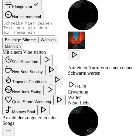
Klangtextur
Nur instrumental
Beliebige Stimme
Weiblich
Männlich
Mit einem Vibe starten
90er Slow Jam
Auf einen Anruf von einem neuen
Neo-Soul Sunday
Schwarm warten
Trapsoul-Geständnis
03:28
Erwartung
New Jack Swing
Warten
Quiet-Storm-Widmung
Neue Liebe
Motown Soul
Anzahl der zu generierenden
Songs