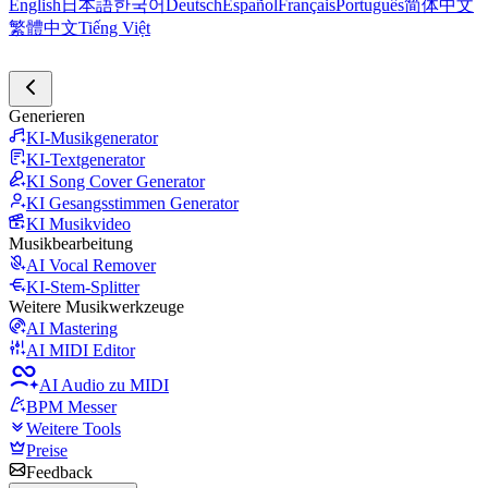
English
日本語
한국어
Deutsch
Español
Français
Português
简体中文
繁體中文
Tiếng Việt
Generieren
KI-Musikgenerator
KI-Textgenerator
KI Song Cover Generator
KI Gesangsstimmen Generator
KI Musikvideo
Musikbearbeitung
AI Vocal Remover
KI-Stem-Splitter
Weitere Musikwerkzeuge
AI Mastering
AI MIDI Editor
AI Audio zu MIDI
BPM Messer
Weitere Tools
Preise
Feedback