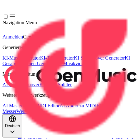
Navigation Menu
Anmelden
Close menu
×
Generieren
KI-Musikgenerator
KI-Textgenerator
KI Song Cover Generator
KI
Gesangsstimmen Generator
KI Musikvideo
Musikbearbeitung
AI Vocal Remover
KI-Stem-Splitter
Weitere Musikwerkzeuge
AI Mastering
AI MIDI Editor
AI Audio zu MIDI
BPM
Messer
Weitere Tools
Deutsch