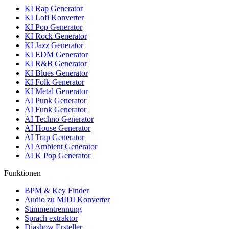
KI Rap Generator
KI Lofi Konverter
KI Pop Generator
KI Rock Generator
KI Jazz Generator
KI EDM Generator
KI R&B Generator
KI Blues Generator
KI Folk Generator
KI Metal Generator
AI Punk Generator
AI Funk Generator
AI Techno Generator
AI House Generator
AI Trap Generator
AI Ambient Generator
AI K Pop Generator
Funktionen
BPM & Key Finder
Audio zu MIDI Konverter
Stimmentrennung
Sprach extraktor
Diashow Ersteller