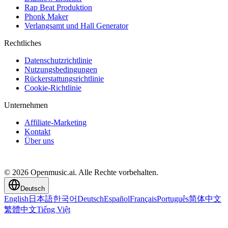
Rap Beat Produktion
Phonk Maker
Verlangsamt und Hall Generator
Rechtliches
Datenschutzrichtlinie
Nutzungsbedingungen
Rückerstattungsrichtlinie
Cookie-Richtlinie
Unternehmen
Affiliate-Marketing
Kontakt
Über uns
© 2026 Openmusic.ai. Alle Rechte vorbehalten.
Deutsch
English
日本語
한국어
Deutsch
Español
Français
Português
简体中文
繁體中文
Tiếng Việt