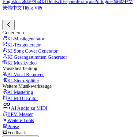
English
日本語
한국어
Deutsch
Español
Français
Português
简体中文
繁體中文
Tiếng Việt
Generieren
KI-Musikgenerator
KI-Textgenerator
KI Song Cover Generator
KI Gesangsstimmen Generator
KI Musikvideo
Musikbearbeitung
AI Vocal Remover
KI-Stem-Splitter
Weitere Musikwerkzeuge
AI Mastering
AI MIDI Editor
AI Audio zu MIDI
BPM Messer
Weitere Tools
Preise
Feedback