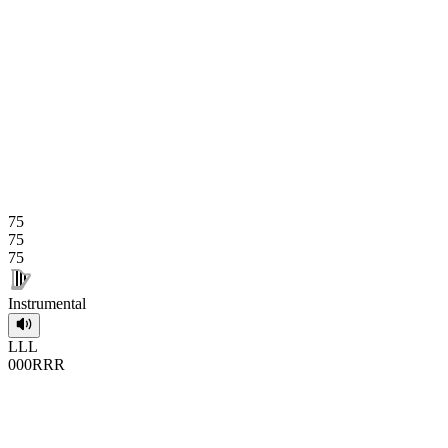
75
75
75
Instrumental
L
L
L
0
0
0
R
R
R