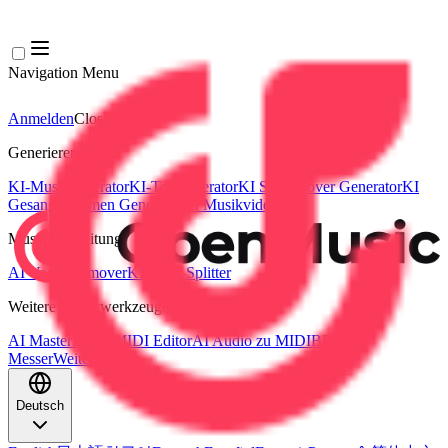
Navigation Menu
Anmelden
Close menu
×
Generieren
KI-Musikgenerator
KI-Textgenerator
KI Song Cover Generator
KI
Gesangsstimmen Generator
KI Musikvideo
Musikbearbeitung
AI Vocal Remover
KI-Stem-Splitter
Weitere Musikwerkzeuge
AI Mastering
AI MIDI Editor
AI Audio zu MIDI
BPM
Messer
Weitere Tools
Deutsch