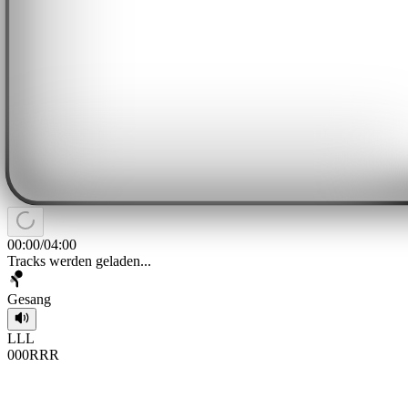
00:00
/
04:00
Tracks werden geladen...
Gesang
L
L
L
0
0
0
R
R
R