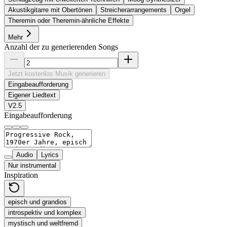
Akustikgitarre mit Obertönen
Streicherarrangements
Orgel
Theremin oder Theremin-ähnliche Effekte
Mehr
Anzahl der zu generierenden Songs
Jetzt kostenlos Musik generieren
Eingabeaufforderung
Eigener Liedtext
V2.5
Eingabeaufforderung
Audio
Lyrics
Nur instrumental
Inspiration
episch und grandios
introspektiv und komplex
mystisch und weltfremd