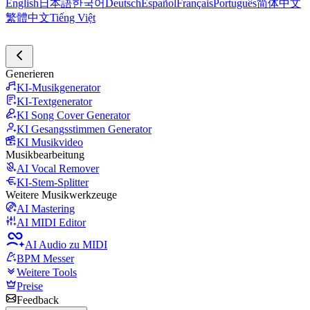
English
日本語
한국어
Deutsch
Español
Français
Português
简体中文
繁體中文
Tiếng Việt
Generieren
KI-Musikgenerator
KI-Textgenerator
KI Song Cover Generator
KI Gesangsstimmen Generator
KI Musikvideo
Musikbearbeitung
AI Vocal Remover
KI-Stem-Splitter
Weitere Musikwerkzeuge
AI Mastering
AI MIDI Editor
AI Audio zu MIDI
BPM Messer
Weitere Tools
Preise
Feedback