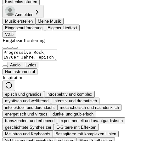
Kostenlos starten
Anmelden
Musik erstellen
Meine Musik
Eingabeaufforderung
Eigener Liedtext
V2.5
Eingabeaufforderung
Audio
Lyrics
Nur instrumental
Inspiration
episch und grandios
introspektiv und komplex
mystisch und weltfremd
intensiv und dramatisch
intellektuell und durchdacht
melancholisch und nachdenklich
energetisch und virtuos
dunkel und grüblerisch
transzendent und erhebend
experimentell und avantgardistisch
geschichtete Synthesizer
E-Gitarre mit Effekten
Mellotron und Keyboards
Bassgitarre mit komplexen Linien
Schlagzeug mit erweiterten Techniken
Moog-Synthesizer