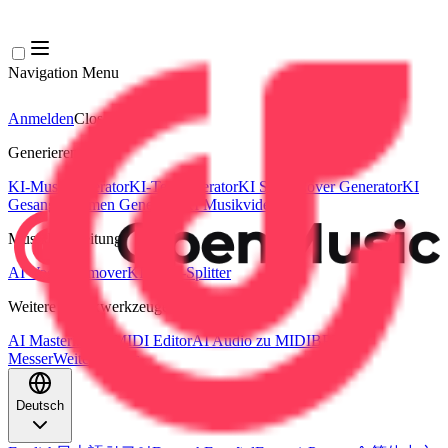
Navigation Menu
Anmelden
Close menu
×
Generieren
KI-Musikgenerator
KI-Textgenerator
KI Song Cover Generator
KI
Gesangsstimmen Generator
KI Musikvideo
Musikbearbeitung
AI Vocal Remover
KI-Stem-Splitter
Weitere Musikwerkzeuge
AI Mastering
AI MIDI Editor
AI Audio zu MIDI
BPM
Messer
Weitere Tools
Deutsch