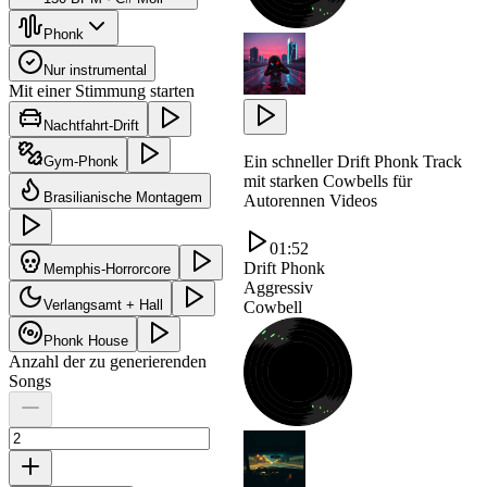
Phonk
Nur instrumental
Mit einer Stimmung starten
Nachtfahrt-Drift
Ein schneller Drift Phonk Track
Gym-Phonk
mit starken Cowbells für
Brasilianische Montagem
Autorennen Videos
01:52
Drift Phonk
Memphis-Horrorcore
Aggressiv
Verlangsamt + Hall
Cowbell
Phonk House
Anzahl der zu generierenden
Songs