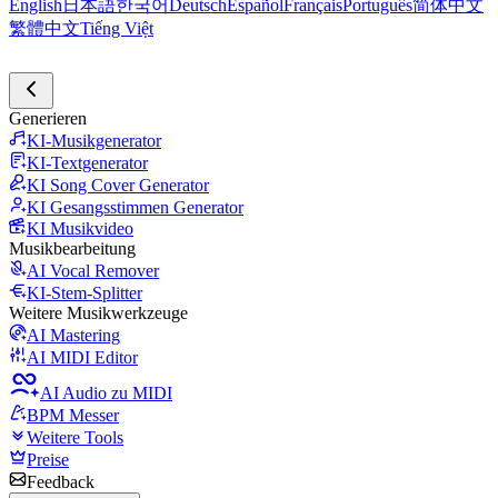
English
日本語
한국어
Deutsch
Español
Français
Português
简体中文
繁體中文
Tiếng Việt
Generieren
KI-Musikgenerator
KI-Textgenerator
KI Song Cover Generator
KI Gesangsstimmen Generator
KI Musikvideo
Musikbearbeitung
AI Vocal Remover
KI-Stem-Splitter
Weitere Musikwerkzeuge
AI Mastering
AI MIDI Editor
AI Audio zu MIDI
BPM Messer
Weitere Tools
Preise
Feedback