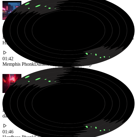
Ein dunkler Memphis Phonk Beat mit verzerrten Vocals für Gaming
Highlights
01:42
Memphis Phonk
Dunkel
Verzerrter Vocal Chop
Eine energiegeladene Hardbass Phonk Hymne mit starken 808s für
das Fitnessstudio
01:46