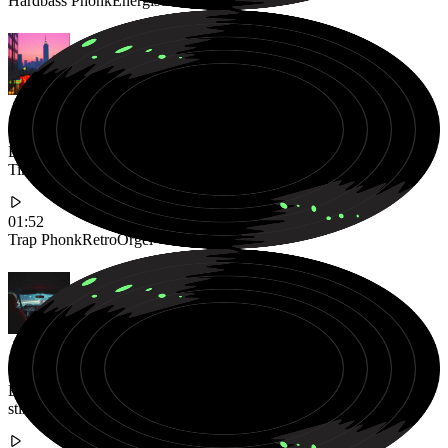
Hardbass Phonk
Energisch
808 Bass
Ein eingängiger Trap Phonk Beat mit Retro Sounds für virale
TikTok Trends
01:52
Trap Phonk
Retro
Orgel
Ein emotionaler Phonk Track mit verträumten Synth Pads für
stimmungsvolle Hintergrundmusik