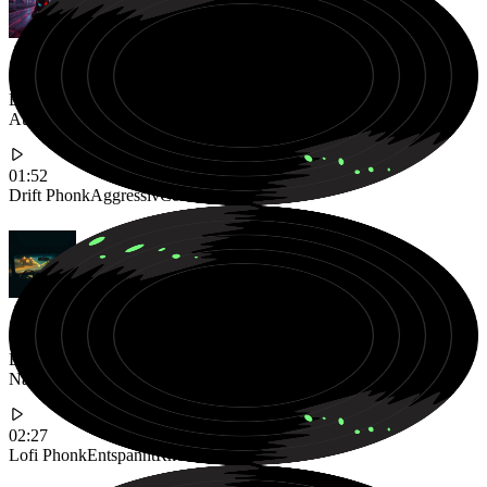
Ein schneller Drift Phonk Track mit starken Cowbells für
Autorennen Videos
01:52
Drift Phonk
Aggressiv
Cowbell
Ein entspannter Lofi Phonk Beat mit sanften Jazz-Vibes für
Nachtfahrten
02:27
Lofi Phonk
Entspannt
Rhodes