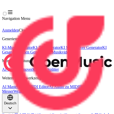
Navigation Menu
Anmelden
Close menu
×
Generieren
KI-Musikgenerator
KI-Textgenerator
KI Song Cover Generator
KI
Gesangsstimmen Generator
KI Musikvideo
Musikbearbeitung
AI Vocal Remover
KI-Stem-Splitter
Weitere Musikwerkzeuge
AI Mastering
AI MIDI Editor
AI Audio zu MIDI
BPM
Messer
Weitere Tools
Deutsch