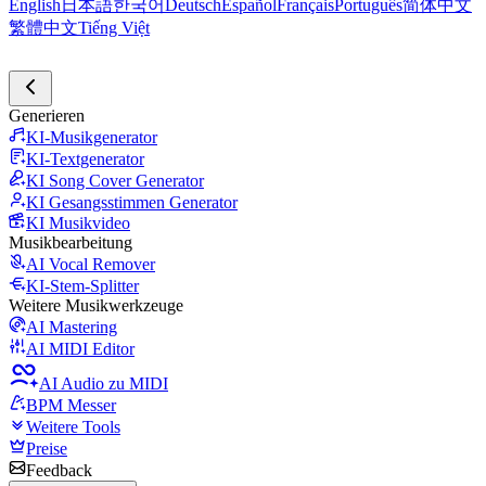
English
日本語
한국어
Deutsch
Español
Français
Português
简体中文
繁體中文
Tiếng Việt
Generieren
KI-Musikgenerator
KI-Textgenerator
KI Song Cover Generator
KI Gesangsstimmen Generator
KI Musikvideo
Musikbearbeitung
AI Vocal Remover
KI-Stem-Splitter
Weitere Musikwerkzeuge
AI Mastering
AI MIDI Editor
AI Audio zu MIDI
BPM Messer
Weitere Tools
Preise
Feedback