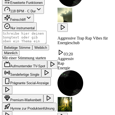
Erweiterte Funktionen
118 BPM · C Dur
Feinschliff
Nur instrumental
Aggressive Trap Rap Vibes für
Energieschub
Beliebige Stimme
Weiblich
Männlich
03:20
Mit einer Stimmung starten
Aggressiv
Rap
Aufmunternder TV-Spot
Energie
Sendefertige Single
Prägnante Social-Anzeige
Premium-Markenbett
Hymne zur Produkteinführung