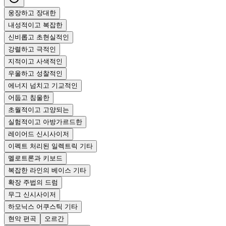
웅장하고 장대한
내성적이고 복잡한
신비롭고 초현실적인
강렬하고 극적인
지적이고 사색적인
우울하고 성찰적인
에너지 넘치고 기교적인
어둡고 침울한
초월적이고 고양되는
실험적이고 아방가르드한
레이어드 신시사이저
이펙트 처리된 일렉트릭 기타
멜로트론과 키보드
복잡한 라인의 베이스 기타
확장 주법의 드럼
무그 신시사이저
하모닉스 어쿠스틱 기타
현악 편곡
오르간