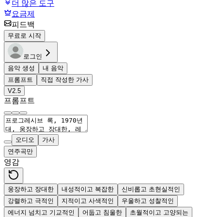
더 많은 도구
요금제
피드백
무료로 시작
로그인
음악 생성
내 음악
프롬프트
직접 작성한 가사
V2.5
프롬프트
오디오
가사
연주곡만
영감
웅장하고 장대한
내성적이고 복잡한
신비롭고 초현실적인
강렬하고 극적인
지적이고 사색적인
우울하고 성찰적인
에너지 넘치고 기교적인
어둡고 침울한
초월적이고 고양되는