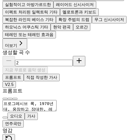
실험적이고 아방가르드한
레이어드 신시사이저
이펙트 처리된 일렉트릭 기타
멜로트론과 키보드
복잡한 라인의 베이스 기타
확장 주법의 드럼
무그 신시사이저
하모닉스 어쿠스틱 기타
현악 편곡
오르간
테레민 또는 테레민 효과음
더보기
생성할 곡 수
지금 무료로 음악 생성
프롬프트
직접 작성한 가사
V2.5
프롬프트
오디오
가사
연주곡만
영감