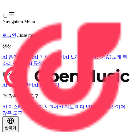
Navigation Menu
로그인
Close menu
×
생성
AI 음악 생성기
AI 가사 생성기
AI 노래 커버 생성기
AI 노래 목
소리 생성기
AI 뮤직비디오
음악 편집
AI 보컬 리무버
AI 음원 분리
더 많은 음악 도구
AI 마스터링
AI 미디 시퀀서
AI 악보 미디 변환
BPM 계산기
더
많은 도구
한국어