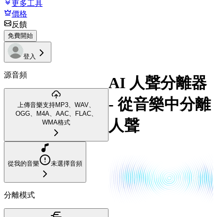
更多工具
價格
反饋
免費開始
登入
源音頻
AI 人聲分離器
- 從音樂中分離
上傳音樂
支持MP3、WAV、
OGG、M4A、AAC、FLAC、
人聲
WMA格式
從我的音樂
未選擇音頻
分離模式