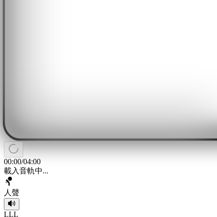
00:00
/
04:00
載入音軌中...
人聲
L
L
L