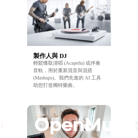
製作人與 DJ
輕鬆獲取清唱 (Acapella) 或伴奏
音軌，用於重新混音與混搭
(Mashups)。我們先進的 AI 工具
助您打造獨特樂曲。