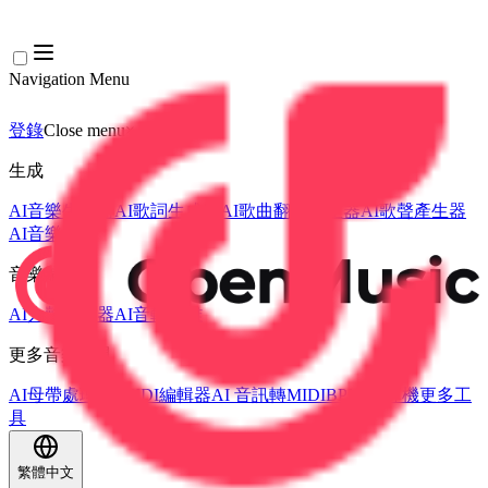
Navigation Menu
登錄
Close menu
×
生成
AI音樂生成器
AI歌詞生成器
AI歌曲翻唱產生器
AI歌聲產生器
AI音樂影片
音樂編輯
AI人聲去除器
AI音軌分離
更多音樂工具
AI母帶處理
AI MIDI編輯器
AI 音訊轉MIDI
BPM 計算機
更多工
具
繁體中文