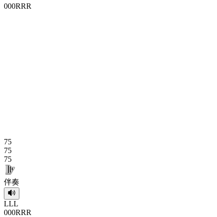
0
0
0
R
R
R
75
75
75
伴奏
L
L
L
0
0
0
R
R
R