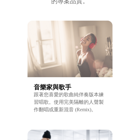
的專案品質。
音樂家與歌手
跟著您喜愛的歌曲純伴奏版本練
習唱歌。使用完美隔離的人聲製
作翻唱或重新混音 (Remix)。