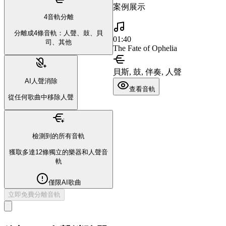
案例展示
4音軌分離
分離成4條音軌：人聲、鼓、貝
01:40
司、其他
The Fate of Ophelia
貝斯, 鼓, 伴奏, 人聲
AI人聲消除
查看音軌
從任何歌曲中移除人聲
檢測到的所有音軌
獲取多達12條獨立的樂器和人聲音
軌
僅限AI歌曲
立即免費分離音軌