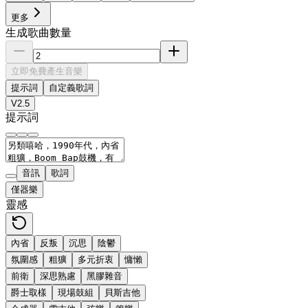
更多
生成歌曲數量
立即免費產生音樂
提示詞
自定義歌詞
V2.5
提示詞
音訊
歌詞
僅器樂
靈感
內省
反叛
沉思
陰鬱
氛圍感
粗獷
多元折衷
慵懶
前衛
深思熟慮
黑膠雜音
爵士取樣
現場鼓組
貝斯吉他