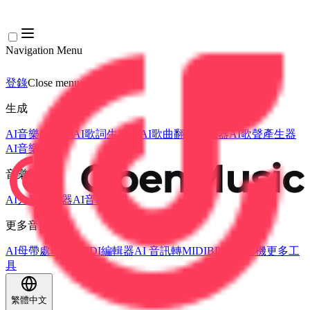
Navigation Menu
登錄
Close menu
×
生成
AI音樂生成器
AI歌詞生成器
AI歌曲翻唱產生器
AI歌聲產生器
AI音樂影片
音樂編輯
AI人聲去除器
AI音軌分離
更多音樂工具
AI母帶處理
AI MIDI編輯器
AI 音訊轉MIDI
BPM 計算機
更多工
具
繁體中文