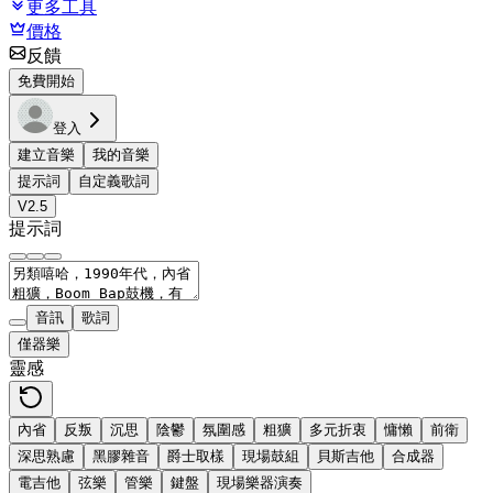
更多工具
價格
反饋
免費開始
登入
建立音樂
我的音樂
提示詞
自定義歌詞
V2.5
提示詞
音訊
歌詞
僅器樂
靈感
內省
反叛
沉思
陰鬱
氛圍感
粗獷
多元折衷
慵懶
前衛
深思熟慮
黑膠雜音
爵士取樣
現場鼓組
貝斯吉他
合成器
電吉他
弦樂
管樂
鍵盤
現場樂器演奏