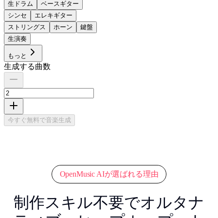
生ドラム
ベースギター
シンセ
エレキギター
ストリングス
ホーン
鍵盤
生演奏
もっと
生成する曲数
今すぐ無料で音楽生成
OpenMusic AIが選ばれる理由
制作スキル不要でオルタナ