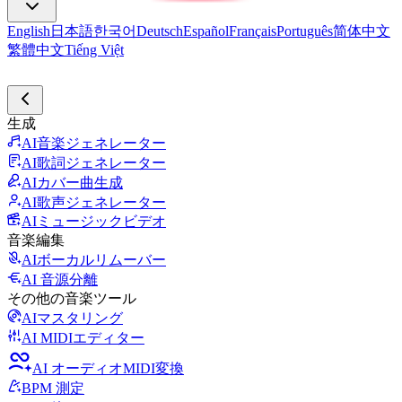
English
日本語
한국어
Deutsch
Español
Français
Português
简体中文
繁體中文
Tiếng Việt
生成
AI音楽ジェネレーター
AI歌詞ジェネレーター
AIカバー曲生成
AI歌声ジェネレーター
AIミュージックビデオ
音楽編集
AIボーカルリムーバー
AI 音源分離
その他の音楽ツール
AIマスタリング
AI MIDIエディター
AI オーディオMIDI変換
BPM 測定