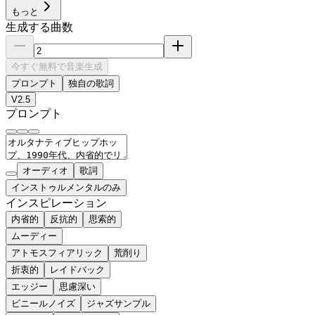
もっと
生成する曲数
今すぐ無料で音楽生成
プロンプト
独自の歌詞
V2.5
プロンプト
オーディオ
歌詞
インストゥルメンタルのみ
インスピレーション
内省的
反抗的
思索的
ムーディー
アトモスフィアリック
荒削り
折衷的
レイドバック
エッジー
思慮深い
ビニールノイズ
ジャズサンプル