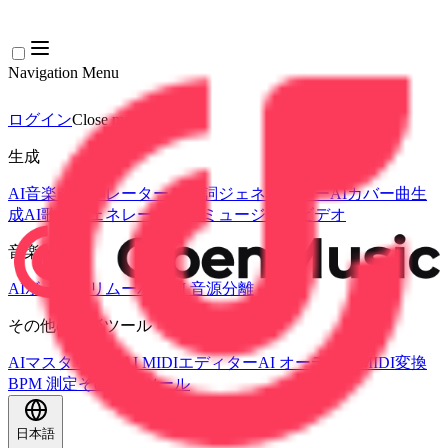
Navigation Menu
ログイン
Close menu
×
生成
AI音楽ジェネレーター
AI歌詞ジェネレーター
AIカバー曲生
成
AI歌声ジェネレーター
AIミュージックビデオ
音楽編集
AIボーカルリムーバー
AI 音源分離
その他の音楽ツール
AIマスタリング
AI MIDIエディター
AI オーディオMIDI変換
BPM 測定
その他のツール
日本語