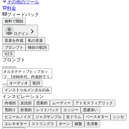
その他のツール
料金
フィードバック
無料で開始
ログイン
音楽を作成
私の音楽
プロンプト
独自の歌詞
V2.5
プロンプト
オーディオ
歌詞
インストゥルメンタルのみ
インスピレーション
内省的
反抗的
思索的
ムーディー
アトモスフィアリック
荒削り
折衷的
レイドバック
エッジー
思慮深い
ビニールノイズ
ジャズサンプル
生ドラム
ベースギター
シンセ
エレキギター
ストリングス
ホーン
鍵盤
生演奏