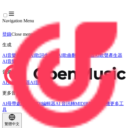
Navigation Menu
登錄
Close menu
×
生成
AI音樂生成器
AI歌詞生成器
AI歌曲翻唱產生器
AI歌聲產生器
AI音樂影片
音樂編輯
AI人聲去除器
AI音軌分離
更多音樂工具
AI母帶處理
AI MIDI編輯器
AI 音訊轉MIDI
BPM 計算機
更多工
具
繁體中文