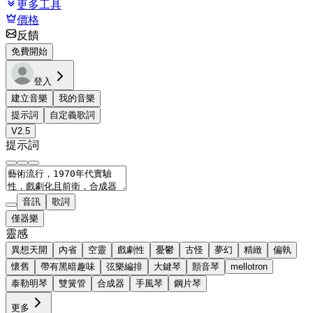
更多工具
價格
反饋
免費開始
登入
建立音樂
我的音樂
提示詞
自定義歌詞
V2.5
提示詞
音訊
歌詞
僅器樂
靈感
異想天開
內省
空靈
戲劇性
憂鬱
古怪
夢幻
精緻
偏執
懷舊
帶有黑暗趣味
弦樂編排
大鍵琴
顫音琴
mellotron
泰勒明琴
雙簧管
合成器
手風琴
鋼片琴
更多