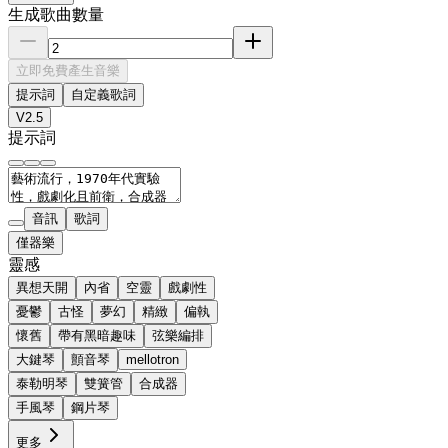
生成歌曲數量
立即免費產生音樂
提示詞
自定義歌詞
V2.5
提示詞
音訊
歌詞
僅器樂
靈感
異想天開
內省
空靈
戲劇性
憂鬱
古怪
夢幻
精緻
偏執
懷舊
帶有黑暗趣味
弦樂編排
大鍵琴
顫音琴
mellotron
泰勒明琴
雙簧管
合成器
手風琴
鋼片琴
更多