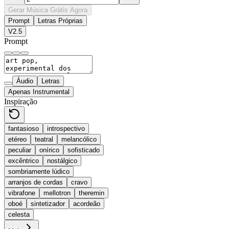
Gerar Música Grátis Agora
Prompt
Letras Próprias
V2.5
Prompt
Áudio
Letras
Apenas Instrumental
Inspiração
fantasioso
introspectivo
etéreo
teatral
melancólico
peculiar
onírico
sofisticado
excêntrico
nostálgico
sombriamente lúdico
arranjos de cordas
cravo
vibrafone
mellotron
theremin
oboé
sintetizador
acordeão
celesta