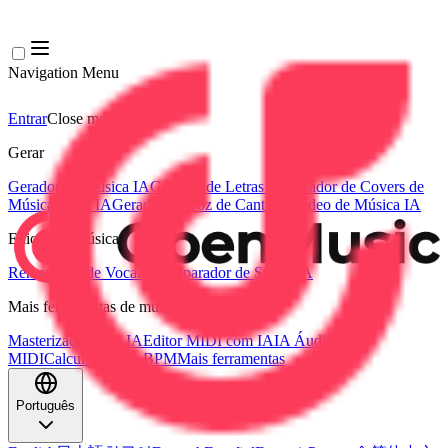
Navigation Menu
Entrar
Close menu
×
Gerar
Gerador de Música IA
Gerador de Letras IA
Gerador de Covers de
Músicas com IA
Gerador de Voz de Canto IA
Vídeo de Música IA
Edição de música
Removedor de Vocais AI
Separador de Stems IA
Mais ferramentas de música
Masterização com IA
Editor MIDI com IA
IA Áudio para
MIDI
Calculadora de BPM
Mais ferramentas
Português