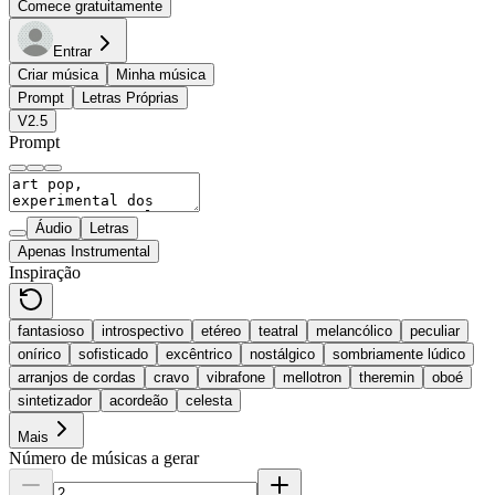
Comece gratuitamente
Entrar
Criar música
Minha música
Prompt
Letras Próprias
V2.5
Prompt
Áudio
Letras
Apenas Instrumental
Inspiração
fantasioso
introspectivo
etéreo
teatral
melancólico
peculiar
onírico
sofisticado
excêntrico
nostálgico
sombriamente lúdico
arranjos de cordas
cravo
vibrafone
mellotron
theremin
oboé
sintetizador
acordeão
celesta
Mais
Número de músicas a gerar