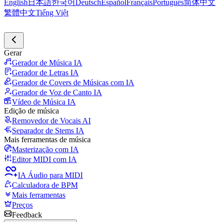
English
日本語
한국어
Deutsch
Español
Français
Português
简体中文
繁體中文
Tiếng Việt
Gerar
Gerador de Música IA
Gerador de Letras IA
Gerador de Covers de Músicas com IA
Gerador de Voz de Canto IA
Vídeo de Música IA
Edição de música
Removedor de Vocais AI
Separador de Stems IA
Mais ferramentas de música
Masterização com IA
Editor MIDI com IA
IA Áudio para MIDI
Calculadora de BPM
Mais ferramentas
Preços
Feedback