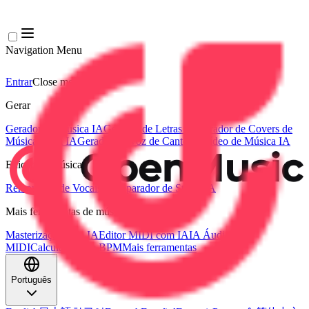
Navigation Menu
Entrar
Close menu
×
Gerar
Gerador de Música IA
Gerador de Letras IA
Gerador de Covers de
Músicas com IA
Gerador de Voz de Canto IA
Vídeo de Música IA
Edição de música
Removedor de Vocais AI
Separador de Stems IA
Mais ferramentas de música
Masterização com IA
Editor MIDI com IA
IA Áudio para
MIDI
Calculadora de BPM
Mais ferramentas
Português