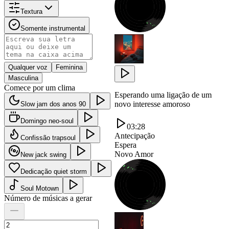
Textura
Somente instrumental
Qualquer voz
Feminina
Masculina
Comece por um clima
Esperando uma ligação de um
novo interesse amoroso
Slow jam dos anos 90
Domingo neo-soul
03:28
Antecipação
Confissão trapsoul
Espera
Novo Amor
New jack swing
Dedicação quiet storm
Soul Motown
Número de músicas a gerar