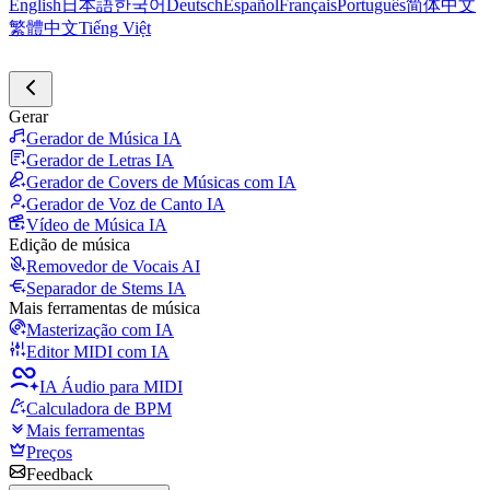
English
日本語
한국어
Deutsch
Español
Français
Português
简体中文
繁體中文
Tiếng Việt
Gerar
Gerador de Música IA
Gerador de Letras IA
Gerador de Covers de Músicas com IA
Gerador de Voz de Canto IA
Vídeo de Música IA
Edição de música
Removedor de Vocais AI
Separador de Stems IA
Mais ferramentas de música
Masterização com IA
Editor MIDI com IA
IA Áudio para MIDI
Calculadora de BPM
Mais ferramentas
Preços
Feedback