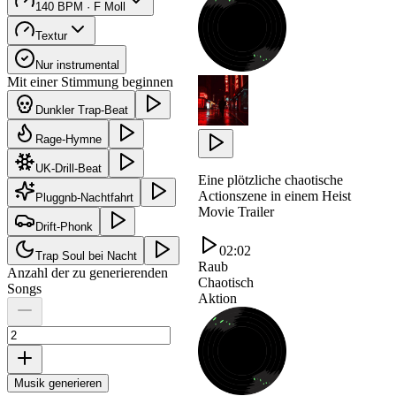
140 BPM · F Moll
Textur
Nur instrumental
Mit einer Stimmung beginnen
Dunkler Trap-Beat
Rage-Hymne
UK-Drill-Beat
Eine plötzliche chaotische
Actionszene in einem Heist
Pluggnb-Nachtfahrt
Movie Trailer
Drift-Phonk
02:02
Trap Soul bei Nacht
Raub
Anzahl der zu generierenden
Chaotisch
Songs
Aktion
Musik generieren