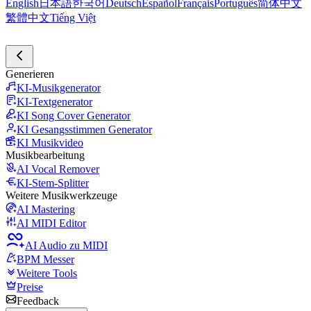
English
日本語
한국어
Deutsch
Español
Français
Português
简体中文
繁體中文
Tiếng Việt
Generieren
KI-Musikgenerator
KI-Textgenerator
KI Song Cover Generator
KI Gesangsstimmen Generator
KI Musikvideo
Musikbearbeitung
AI Vocal Remover
KI-Stem-Splitter
Weitere Musikwerkzeuge
AI Mastering
AI MIDI Editor
AI Audio zu MIDI
BPM Messer
Weitere Tools
Preise
Feedback