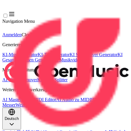
Navigation Menu
Anmelden
Close menu
×
Generieren
KI-Musikgenerator
KI-Textgenerator
KI Song Cover Generator
KI
Gesangsstimmen Generator
KI Musikvideo
Musikbearbeitung
AI Vocal Remover
KI-Stem-Splitter
Weitere Musikwerkzeuge
AI Mastering
AI MIDI Editor
AI Audio zu MIDI
BPM
Messer
Weitere Tools
Deutsch