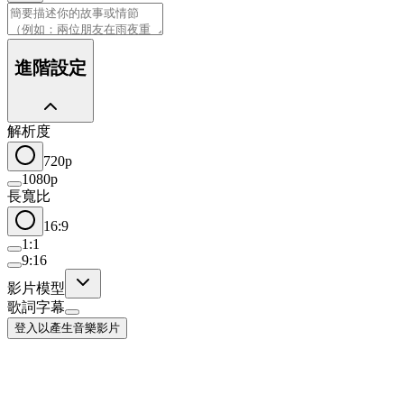
進階設定
解析度
720p
1080p
長寬比
16:9
1:1
9:16
影片模型
歌詞字幕
登入以產生音樂影片