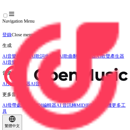
Navigation Menu
登錄
Close menu
×
生成
AI音樂生成器
AI歌詞生成器
AI歌曲翻唱產生器
AI歌聲產生器
AI音樂影片
音樂編輯
AI人聲去除器
AI音軌分離
更多音樂工具
AI母帶處理
AI MIDI編輯器
AI 音訊轉MIDI
BPM 計算機
更多工
具
繁體中文