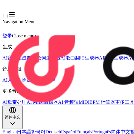
Navigation Menu
登录
Close menu
×
生成
AI音乐生成器
AI歌词生成器
AI歌曲翻唱生成器
AI歌声生成器
A
音乐编辑
AI人声去除器
AI音轨分离
更多音乐工具
AI母带处理
AI MIDI编辑器
AI 音频转MIDI
BPM 计算器
更多工
简体中文
English
日本語
한국어
Deutsch
Español
Français
Português
简体中文