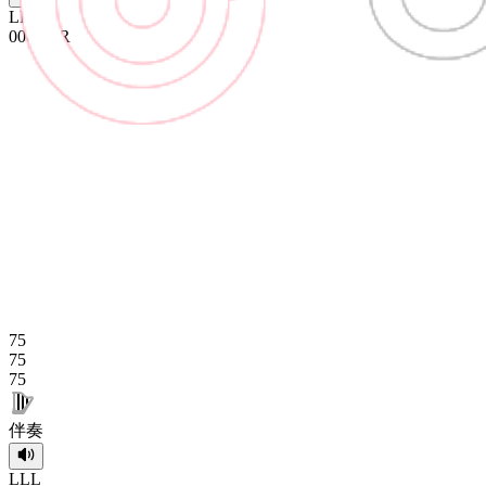
L
L
L
0
0
0
R
R
R
75
75
75
伴奏
L
L
L