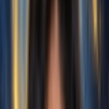
上传 10-30 分钟干净、仅包含
人声的音频来训练你的声音
录制
点击开始录制
分离人声
从完整歌曲中提取人声
已上传:
0s
推荐
~10min
1 min
10 min
30 min
最小值
好
最大值
注意：最少1分钟，最多30分
钟，建议10分钟。
此声音的性别
男性
女性