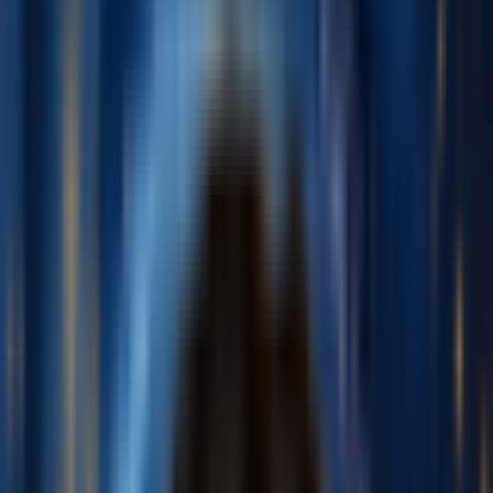
English
日本語
한국어
Deutsch
Español
Français
Português
简体中文
繁體中文
Tiếng Việt
生成
AI音乐生成器
AI歌词生成器
AI歌曲翻唱生成器
AI歌声生成器
AI音乐视频
音乐编辑
AI人声去除器
AI音轨分离
更多音乐工具
AI母带处理
AI MIDI编辑器
AI 音频转MIDI
BPM 计算器