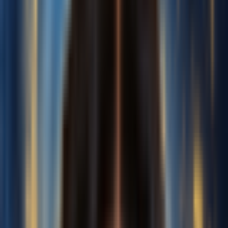
分离人声
从完整歌曲中提取人声
已上传:
0s
推荐
~10min
1 min
10 min
30 min
最小值
好
最大值
注意：最少1分钟，最多30分钟，建议10分钟。
此声音的性别
男性
女性
免费生成现在
声音名称
我的声音
训练音频
0
声音
上传音乐