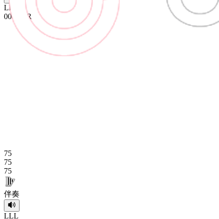
L
L
L
0
0
0
R
R
R
75
75
75
伴奏
L
L
L