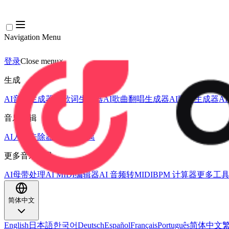
Navigation Menu
登录
Close menu
×
生成
AI音乐生成器
AI歌词生成器
AI歌曲翻唱生成器
AI歌声生成器
A
音乐编辑
AI人声去除器
AI音轨分离
更多音乐工具
AI母带处理
AI MIDI编辑器
AI 音频转MIDI
BPM 计算器
更多工
简体中文
English
日本語
한국어
Deutsch
Español
Français
Português
简体中文