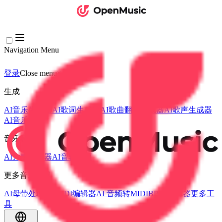
Navigation Menu
登录
Close menu
×
生成
AI音乐生成器
AI歌词生成器
AI歌曲翻唱生成器
AI歌声生成器
AI音乐视频
音乐编辑
AI人声去除器
AI音轨分离
更多音乐工具
AI母带处理
AI MIDI编辑器
AI 音频转MIDI
BPM 计算器
更多工
具