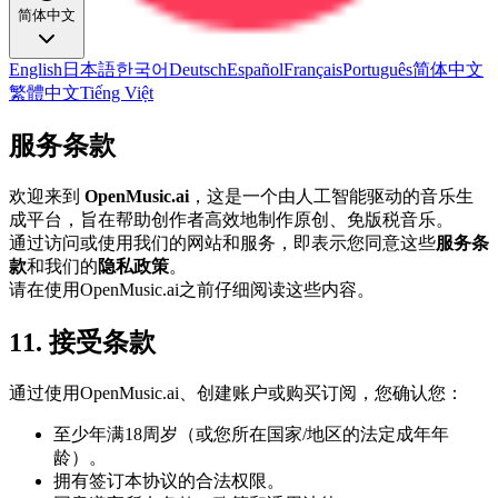
简体中文
English
日本語
한국어
Deutsch
Español
Français
Português
简体中文
繁體中文
Tiếng Việt
服务条款
欢迎来到
OpenMusic.ai
，这是一个由人工智能驱动的音乐生
成平台，旨在帮助创作者高效地制作原创、免版税音乐。
通过访问或使用我们的网站和服务，即表示您同意这些
服务条
款
和我们的
隐私政策
。
请在使用OpenMusic.ai之前仔细阅读这些内容。
11. 接受条款
通过使用OpenMusic.ai、创建账户或购买订阅，您确认您：
至少年满18周岁（或您所在国家/地区的法定成年年
龄）。
拥有签订本协议的合法权限。