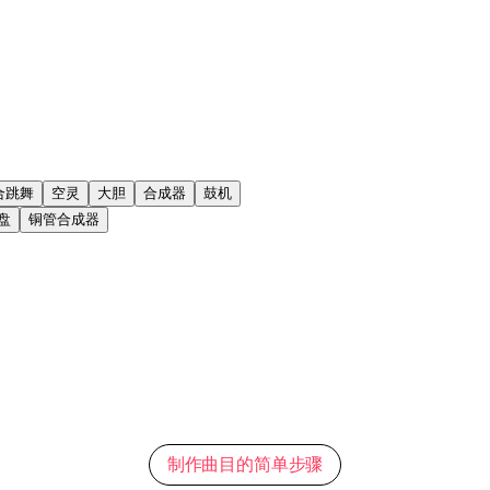
合跳舞
空灵
大胆
合成器
鼓机
盘
铜管合成器
制作曲目的简单步骤