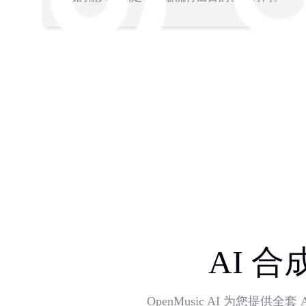
AI 
OpenMusic AI 为您