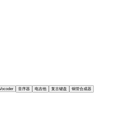
Vocoder
音序器
电吉他
复古键盘
铜管合成器