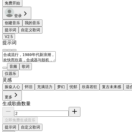
免费开始
登录
创建音乐
我的音乐
提示词
自定义歌词
V2.5
提示词
音频
歌词
仅器乐
灵感
振奋人心
怀旧
充满活力
梦幻
忧郁
欣喜若狂
复古未来感
适
更多
生成歌曲数量
立即免费生成音乐
提示词
自定义歌词