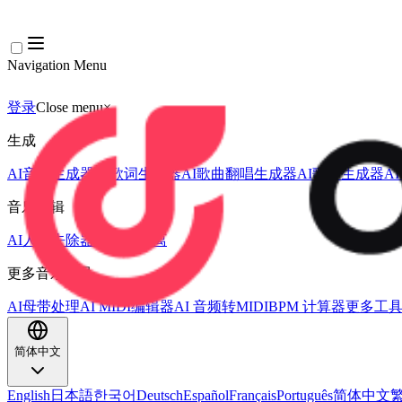
Navigation Menu
登录
Close menu
×
生成
AI音乐生成器
AI歌词生成器
AI歌曲翻唱生成器
AI歌声生成器
A
音乐编辑
AI人声去除器
AI音轨分离
更多音乐工具
AI母带处理
AI MIDI编辑器
AI 音频转MIDI
BPM 计算器
更多工
简体中文
English
日本語
한국어
Deutsch
Español
Français
Português
简体中文