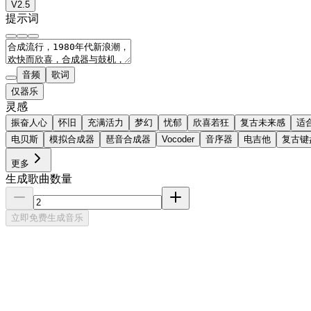
V2.5
提示词
音频
歌词
仅器乐
灵感
振奋人心
怀旧
充满活力
梦幻
忧郁
欣喜若狂
复古未来感
适
电贝斯
模拟合成器
琶音合成器
Vocoder
音序器
电吉他
复古键
更多
生成歌曲数量
立即免费生成音乐