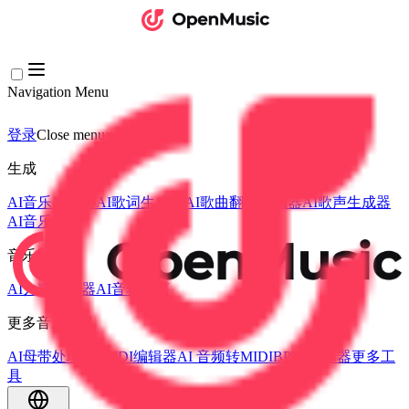
Navigation Menu
登录
Close menu
×
生成
AI音乐生成器
AI歌词生成器
AI歌曲翻唱生成器
AI歌声生成器
AI音乐视频
音乐编辑
AI人声去除器
AI音轨分离
更多音乐工具
AI母带处理
AI MIDI编辑器
AI 音频转MIDI
BPM 计算器
更多工
具