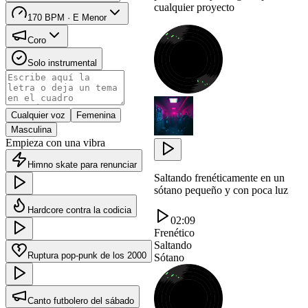
cualquier proyecto
170 BPM · E Menor
Coro
Solo instrumental
Cualquier voz
Femenina
Masculina
Empieza con una vibra
Himno skate para renunciar
Saltando frenéticamente en un
sótano pequeño y con poca luz
Hardcore contra la codicia
02:09
Frenético
Saltando
Ruptura pop-punk de los 2000
Sótano
Canto futbolero del sábado