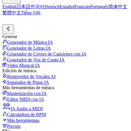
English
日本語
한국어
Deutsch
Español
Français
Português
简体中文
繁體中文
Tiếng Việt
Generar
Generador de Música IA
Generador de Letras IA
Generador de Covers de Canciones con IA
Generador de Voz de Canto IA
Video Musical IA
Edición de música
Removedor de Vocales AI
Separador de Pistas IA
Más herramientas de música
Masterización con IA
Editor MIDI con IA
IA Audio a MIDI
Calculadora de BPM
Más herramientas
Precios