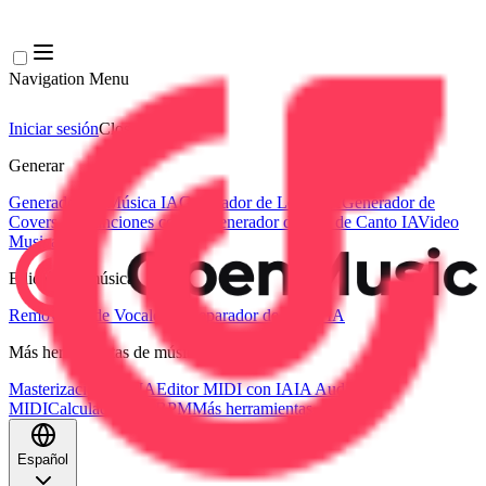
Navigation Menu
Iniciar sesión
Close menu
×
Generar
Generador de Música IA
Generador de Letras IA
Generador de
Covers de Canciones con IA
Generador de Voz de Canto IA
Video
Musical IA
Edición de música
Removedor de Vocales AI
Separador de Pistas IA
Más herramientas de música
Masterización con IA
Editor MIDI con IA
IA Audio a
MIDI
Calculadora de BPM
Más herramientas
Español