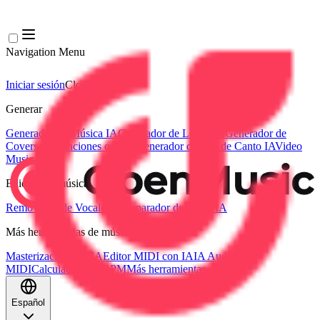
Navigation Menu
Iniciar sesión
Close menu
×
Generar
Generador de Música IA
Generador de Letras IA
Generador de
Covers de Canciones con IA
Generador de Voz de Canto IA
Video
Musical IA
Edición de música
Removedor de Vocales AI
Separador de Pistas IA
Más herramientas de música
Masterización con IA
Editor MIDI con IA
IA Audio a
MIDI
Calculadora de BPM
Más herramientas
Español