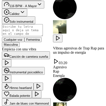
116 BPM · A Mayor
Calidez
Solo instrumental
Cualquier voz
Femenina
Masculina
Vibras agresivas de Trap Rap para
Empieza con una vibra
un impulso de energía
Canción de carretera sureña
03:20
Agresivo
Rap
Instrumental psicodélico
Energía
Himno heartland
Balada potente
Jam de blues con Hammond