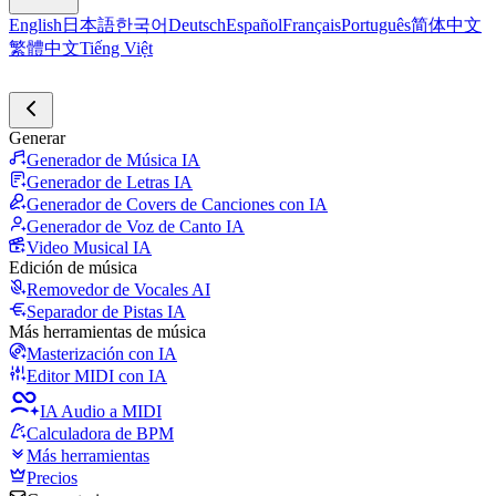
English
日本語
한국어
Deutsch
Español
Français
Português
简体中文
繁體中文
Tiếng Việt
Generar
Generador de Música IA
Generador de Letras IA
Generador de Covers de Canciones con IA
Generador de Voz de Canto IA
Video Musical IA
Edición de música
Removedor de Vocales AI
Separador de Pistas IA
Más herramientas de música
Masterización con IA
Editor MIDI con IA
IA Audio a MIDI
Calculadora de BPM
Más herramientas
Precios