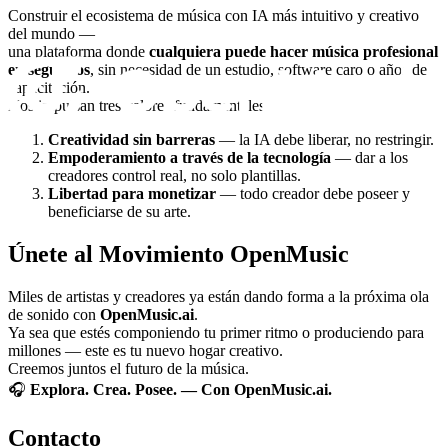
Construir el ecosistema de música con IA más intuitivo y creativo
del mundo —
una plataforma donde
cualquiera puede hacer música profesional
en segundos
, sin necesidad de un estudio, software caro o años de
capacitación.
Nos impulsan tres valores fundamentales:
Creatividad sin barreras
— la IA debe liberar, no restringir.
Empoderamiento a través de la tecnología
— dar a los
creadores control real, no solo plantillas.
Libertad para monetizar
— todo creador debe poseer y
beneficiarse de su arte.
Únete al Movimiento OpenMusic
Miles de artistas y creadores ya están dando forma a la próxima ola
de sonido con
OpenMusic.ai
.
Ya sea que estés componiendo tu primer ritmo o produciendo para
millones — este es tu nuevo hogar creativo.
Creemos juntos el futuro de la música.
🎧
Explora. Crea. Posee. — Con OpenMusic.ai.
Contacto