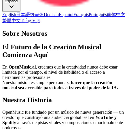
Español
English
日本語
한국어
Deutsch
Español
Français
Português
简体中文
繁體中文
Tiếng Việt
Sobre Nosotros
El Futuro de la Creación Musical
Comienza Aquí
En
OpenMusic.ai
, creemos que la creatividad nunca debe estar
limitada por el tiempo, el nivel de habilidad o el acceso a
herramientas profesionales.
Nuestra misión es simple pero audaz:
hacer que la creación
musical sea accesible para todos a través del poder de la IA.
Nuestra Historia
OpenMusic fue fundado por un músico de nueva generación — un
creador que construyó una audiencia global leal en
YouTube y
Spotify
a través de pistas virales y composiciones emocionalmente
poderosas.