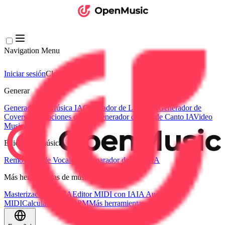
Navigation Menu
Iniciar sesión
Close menu
×
Generar
Generador de Música IA
Generador de Letras IA
Generador de
Covers de Canciones con IA
Generador de Voz de Canto IA
Video
Musical IA
Edición de música
Removedor de Vocales AI
Separador de Pistas IA
Más herramientas de música
Masterización con IA
Editor MIDI con IA
IA Audio a
MIDI
Calculadora de BPM
Más herramientas