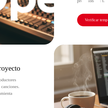
profesional al to
Verificar tem
royecto
oductores
 canciones.
amienta