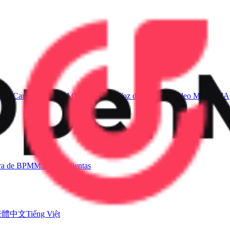
 de Canciones con IA
Generador de Voz de Canto IA
Video Musical IA
ra de BPM
Más herramientas
繁體中文
Tiếng Việt