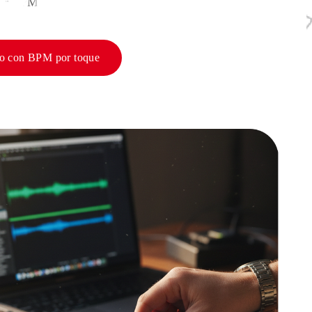
car BPM.
po con BPM por toque