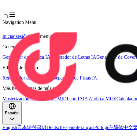
Navigation Menu
Iniciar sesión
Close menu
×
Generar
Generador de Música IA
Generador de Letras IA
Generador de Covers
Edición de música
Removedor de Vocales AI
Separador de Pistas IA
Más herramientas de música
Masterización con IA
Editor MIDI con IA
IA Audio a MIDI
Calculado
Español
English
日本語
한국어
Deutsch
Español
Français
Português
简体中文