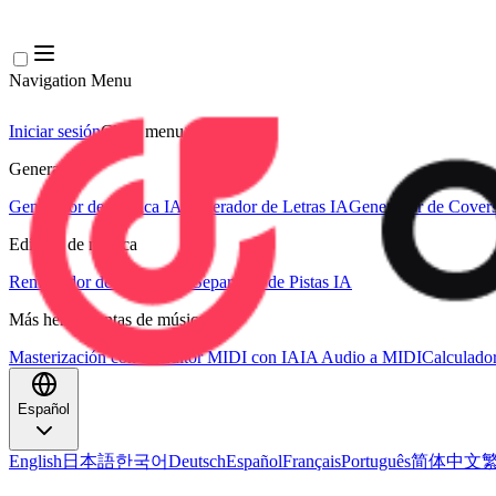
Navigation Menu
Iniciar sesión
Close menu
×
Generar
Generador de Música IA
Generador de Letras IA
Generador de Covers
Edición de música
Removedor de Vocales AI
Separador de Pistas IA
Más herramientas de música
Masterización con IA
Editor MIDI con IA
IA Audio a MIDI
Calculado
Español
English
日本語
한국어
Deutsch
Español
Français
Português
简体中文