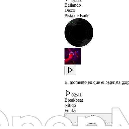
Bailando
Disco
Pista de Baile
El momento en que el baterista gol
02:41
Breakbeat
Nítido
Funky
Ver más de nuestros ejemplos