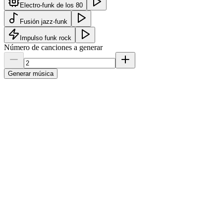
Electro-funk de los 80
Fusión jazz-funk
Impulso funk rock
Número de canciones a generar
Generar música