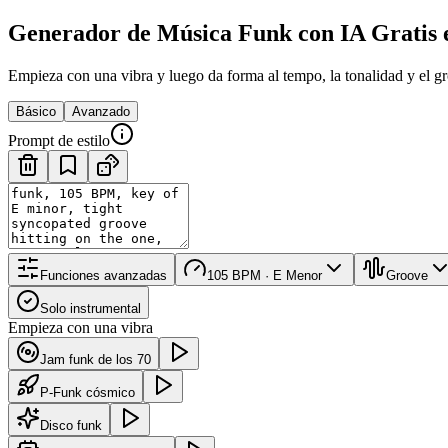
Generador de Música Funk con IA Gratis 
Empieza con una vibra y luego da forma al tempo, la tonalidad y el g
Básico
Avanzado
Prompt de estilo
Funciones avanzadas
105 BPM · E Menor
Groove
Solo instrumental
Empieza con una vibra
Jam funk de los 70
P-Funk cósmico
Disco funk