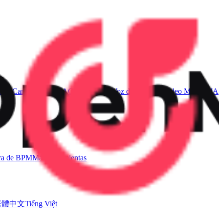
 de Canciones con IA
Generador de Voz de Canto IA
Video Musical IA
ra de BPM
Más herramientas
繁體中文
Tiếng Việt