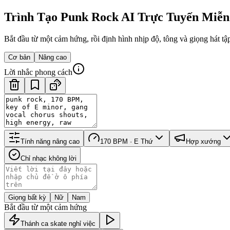
Trình Tạo Punk Rock AI Trực Tuyến Miễn
Bắt đầu từ một cảm hứng, rồi định hình nhịp độ, tông và giọng hát tập
Cơ bản
Nâng cao
Lời nhắc phong cách
Tính năng nâng cao
170 BPM · E Thứ
Hợp xướng
Chỉ nhạc không lời
Giọng bất kỳ
Nữ
Nam
Bắt đầu từ một cảm hứng
Thánh ca skate nghỉ việc