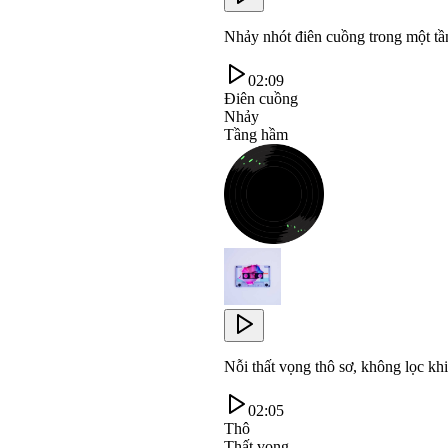
Nhảy nhót điên cuồng trong một tầ
02:09
Điên cuồng
Nhảy
Tầng hầm
Nỗi thất vọng thô sơ, không lọc khi
02:05
Thô
Thất vọng