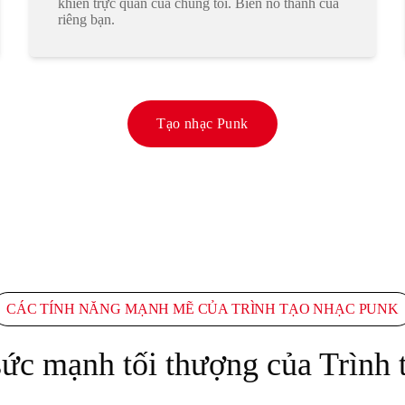
khiển trực quan của chúng tôi. Biến nó thành của
riêng bạn.
Tạo nhạc Punk
CÁC TÍNH NĂNG MẠNH MẼ CỦA TRÌNH TẠO NHẠC PUNK
sức mạnh tối thượng của Trình 