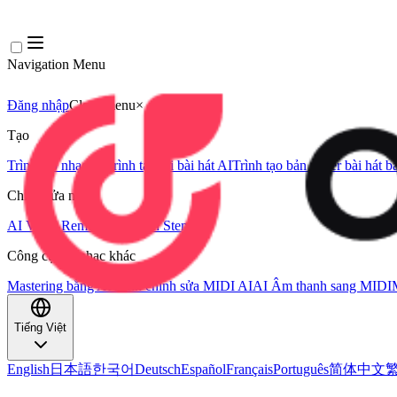
Navigation Menu
Đăng nhập
Close menu
×
Tạo
Trình tạo nhạc AI
Trình tạo lời bài hát AI
Trình tạo bản cover bài hát b
Chỉnh sửa nhạc
AI Vocal Remover
AI Tách Stem
Công cụ âm nhạc khác
Mastering bằng AI
Trình chỉnh sửa MIDI AI
AI Âm thanh sang MIDI
Tiếng Việt
English
日本語
한국어
Deutsch
Español
Français
Português
简体中文