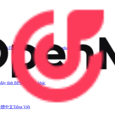
ằng AI
Trình tạo Giọng hát AI
Video ca nhạc AI
Máy tính BPM
Công cụ khác
繁體中文
Tiếng Việt