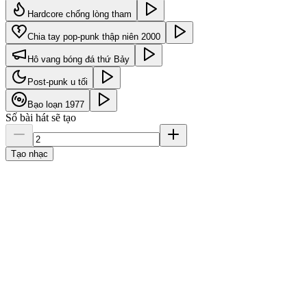
Hardcore chống lòng tham
Chia tay pop-punk thập niên 2000
Hô vang bóng đá thứ Bảy
Post-punk u tối
Bạo loạn 1977
Số bài hát sẽ tạo
Tạo nhạc