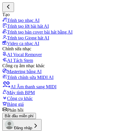
Tạo
Trình tạo nhạc AI
Trình tạo lời bài hát AI
Trình tạo bản cover bài hát bằng AI
Trình tạo Giọng hát AI
Video ca nhạc AI
Chỉnh sửa nhạc
AI Vocal Remover
AI Tách Stem
Công cụ âm nhạc khác
Mastering bằng AI
Trình chỉnh sửa MIDI AI
AI Âm thanh sang MIDI
Máy tính BPM
Công cụ khác
Bảng giá
Phản hồi
Bắt đầu miễn phí
Đăng nhập