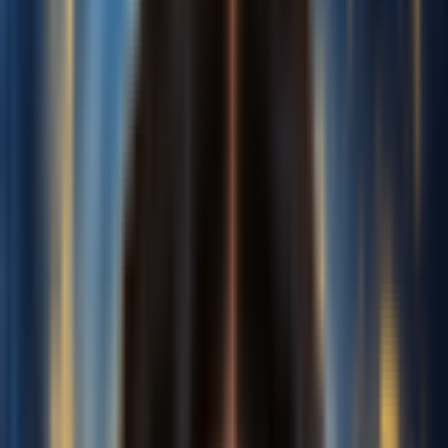
Chọn từ không gian làm việc
Âm lượng giọng hát chính
0.0 dB
Âm lượng nhạc nền
0.0 dB
Mức vang
50%
Nâng cao
Đăng Nhập Để Xử Lý
Mô Hình Giọng Nói
Cover Của Tôi
Tất Cả
Ca Sĩ
Người Nổi Tiếng
Hoạt Hình
Trò Chơi
Giọng Của Tôi
Xem Thêm
Bộ Lọc
(1)
Bài Hát Để Cover
Bộ Lọc
(1)
Tải lên tệp âm thanh
Hỗ trợ: MP3,
WAV, OGG, M4A, AAC, FLAC,
WMA