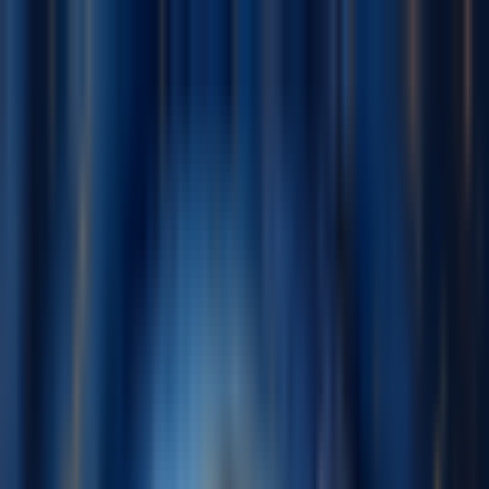
Navigation Menu
Đăng nhập
Close menu
×
Tạo
Trình tạo nhạc AI
Trình tạo lời bài hát AI
Trình tạo bản cover bài hát
bằng AI
Trình tạo Giọng hát AI
Video ca nhạc AI
Chỉnh sửa nhạc
AI Vocal Remover
AI Tách Stem
Công cụ âm nhạc khác
Mastering bằng AI
Trình chỉnh sửa MIDI AI
AI Âm thanh sang
MIDI
Máy tính BPM
Công cụ khác
Tiếng Việt