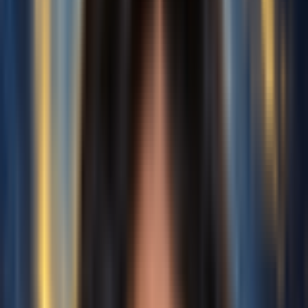
Tệp cục bộ
Hỗ trợ: MP3, WAV, OGG, M4A,
AAC, FLAC, WMA
Nhạc của tôi
Chọn từ không gian làm việc
Âm lượng giọng hát chính
0.0 dB
Âm lượng nhạc nền
0.0 dB
Mức vang
50%
Nâng cao
Đăng Nhập Để Xử Lý