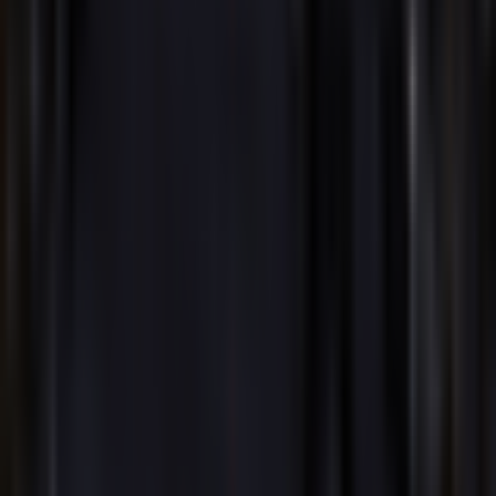
Trình tạo nhạc AI
Công cụ viết bài hát AI
Trình tạo bản cover bài hát bằng AI
AI Tách Stem
Bản phát hành mới
AI Lyrics Studio
Video âm nhạc cốt truyện
Trình tạo nhạc Pop điện tử Synth AI
Trình tạo nhạc Pop nghệ thuật AI
Trình tạo nhạc Pop điện tử AI
Trình tạo Nhạc Hip hop Alternative AI
Trình tạo nhạc Hip Hop miền Nam AI
Trình tạo nhạc Dark Pop AI
Trình tạo nhạc AI Dance Pop
Trình tạo nhạc Pop thương mại bằng AI
Trình tạo nhạc Rock tiến phong AI
Công cụ tạo nhạc Hard Rock bằng AI
Công cụ tạo nhạc Rock cổ điển bằng AI
Trình tạo nhạc Vaporwave AI
Trình tạo nhạc Synthwave AI
Trình tạo nhạc điện tử UK AI
Trình tạo nhạc Reggae AI
Trình tạo nhạc Afrobeat AI