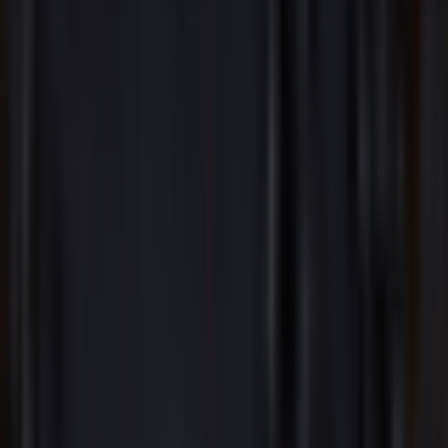
Công cụ tìm Key & BPM
Chuyển đổi âm thanh sang MIDI
Tách giọng hát
tách giọng
Trình tạo trình chiếu
Trình tạo beat rap
Trình tạo Phonk
Trình tạo nhạc Chậm và Reverb
Pháp lý
Chính sách bảo mật
Điều khoản dịch vụ
Chính sách hoàn tiền
Chính Sách Cookie
Công ty
tiếp thị liên kết
Liên hệ chúng tôi
Về chúng tôi
© 2026 Openmusic.ai. Tất cả quyền được bảo lưu.