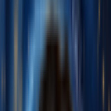
English
日本語
한국어
Deutsch
Español
Français
Português
简体中文
繁體中文
Tiếng Việt
Tạo
Trình tạo nhạc AI
Trình tạo lời bài hát AI
Trình tạo bản cover bài hát bằng AI
Trình tạo Giọng hát AI
Video ca nhạc AI
Chỉnh sửa nhạc
AI Vocal Remover
AI Tách Stem
Công cụ âm nhạc khác
Mastering bằng AI
Trình chỉnh sửa MIDI AI
AI Âm thanh sang MIDI
Máy tính BPM
Công cụ khác
Bảng giá
Phản hồi