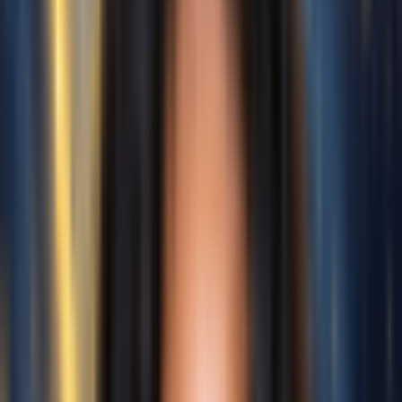
Trưng bày tạo bài hát cover AI miễn phí
Lắng Nghe Trình tạo bài hát cover AI
Của Chúng Tôi Hoạt Động
Lắng nghe những bài hát nổi tiếng được làm mới bằng giọng hát AI.
Từ các ngôi sao nhạc pop đến giọng hát của chính bạn, khả năng là
vô tận. Hãy tự mình cảm nhận chất lượng.
Mô Hình Gốc
Trước Cover
Sau Cover
Mô Hình Gốc
Trước Cover
Sau Cover
Mô Hình Gốc
Trước Cover
Sau Cover
Mô Hình Gốc
Trước Cover