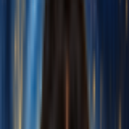
Bắt đầu miễn phí
Đăng nhập
Tạo bản cover
Bản cover của tôi
Mô Hình Giọng Nói
Tất Cả
Ca Sĩ
Người Nổi Tiếng
Hoạt Hình
Trò Chơi
Giọng Của Tôi
Xem Thêm
Bài Hát Để Cover
Tải lên tệp âm thanh
Hỗ trợ: MP3, WAV, OGG, M4A, AAC, FLAC,
WMA
Tệp cục bộ
Hỗ trợ: MP3, WAV, OGG, M4A, AAC, FLAC, WMA
Nhạc của tôi