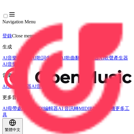
Navigation Menu
登錄
Close menu
×
生成
AI音樂生成器
AI歌詞生成器
AI歌曲翻唱產生器
AI歌聲產生器
AI音樂影片
音樂編輯
AI人聲去除器
AI音軌分離
更多音樂工具
AI母帶處理
AI MIDI編輯器
AI 音訊轉MIDI
BPM 計算機
更多工
具
繁體中文