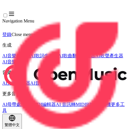
Navigation Menu
登錄
Close menu
×
生成
AI音樂生成器
AI歌詞生成器
AI歌曲翻唱產生器
AI歌聲產生器
AI音樂影片
音樂編輯
AI人聲去除器
AI音軌分離
更多音樂工具
AI母帶處理
AI MIDI編輯器
AI 音訊轉MIDI
BPM 計算機
更多工
具
繁體中文