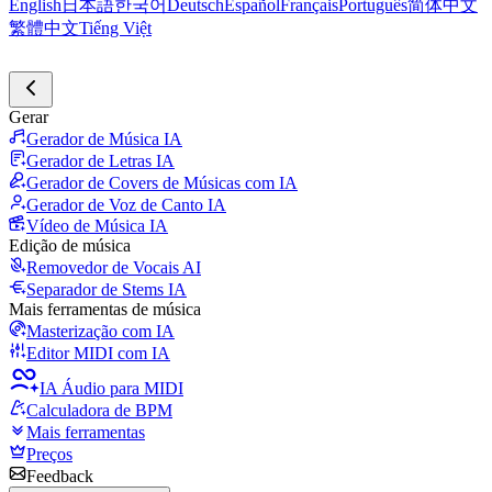
English
日本語
한국어
Deutsch
Español
Français
Português
简体中文
繁體中文
Tiếng Việt
Gerar
Gerador de Música IA
Gerador de Letras IA
Gerador de Covers de Músicas com IA
Gerador de Voz de Canto IA
Vídeo de Música IA
Edição de música
Removedor de Vocais AI
Separador de Stems IA
Mais ferramentas de música
Masterização com IA
Editor MIDI com IA
IA Áudio para MIDI
Calculadora de BPM
Mais ferramentas
Preços
Feedback