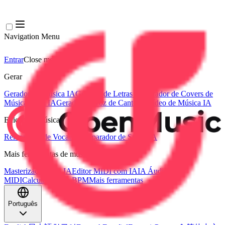
Navigation Menu
Entrar
Close menu
×
Gerar
Gerador de Música IA
Gerador de Letras IA
Gerador de Covers de
Músicas com IA
Gerador de Voz de Canto IA
Vídeo de Música IA
Edição de música
Removedor de Vocais AI
Separador de Stems IA
Mais ferramentas de música
Masterização com IA
Editor MIDI com IA
IA Áudio para
MIDI
Calculadora de BPM
Mais ferramentas
Português