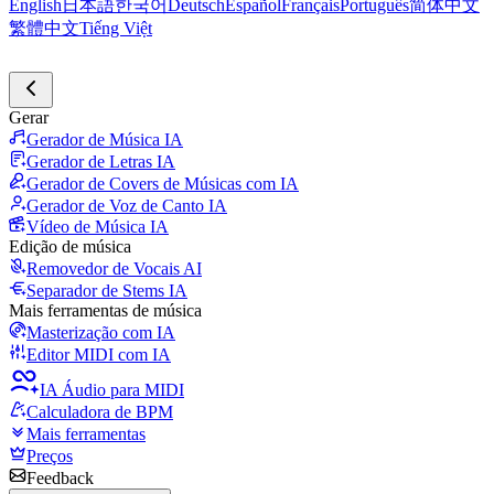
English
日本語
한국어
Deutsch
Español
Français
Português
简体中文
繁體中文
Tiếng Việt
Gerar
Gerador de Música IA
Gerador de Letras IA
Gerador de Covers de Músicas com IA
Gerador de Voz de Canto IA
Vídeo de Música IA
Edição de música
Removedor de Vocais AI
Separador de Stems IA
Mais ferramentas de música
Masterização com IA
Editor MIDI com IA
IA Áudio para MIDI
Calculadora de BPM
Mais ferramentas
Preços
Feedback