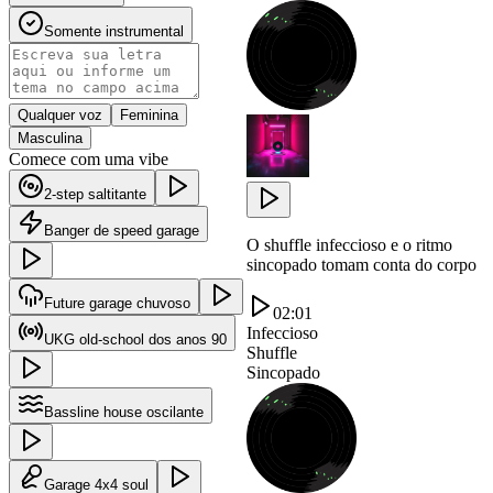
Somente instrumental
Qualquer voz
Feminina
Masculina
Comece com uma vibe
2-step saltitante
Banger de speed garage
O shuffle infeccioso e o ritmo
sincopado tomam conta do corpo
Future garage chuvoso
02:01
Infeccioso
UKG old-school dos anos 90
Shuffle
Sincopado
Bassline house oscilante
Garage 4x4 soul