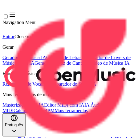
Navigation Menu
Entrar
Close menu
×
Gerar
Gerador de Música IA
Gerador de Letras IA
Gerador de Covers de
Músicas com IA
Gerador de Voz de Canto IA
Vídeo de Música IA
Edição de música
Removedor de Vocais AI
Separador de Stems IA
Mais ferramentas de música
Masterização com IA
Editor MIDI com IA
IA Áudio para
MIDI
Calculadora de BPM
Mais ferramentas
Português