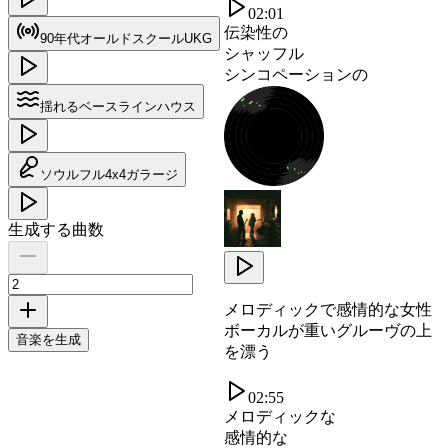
02:01
伝染性の
90年代オールドスクールUKG
シャッフル
シンコペーションの
揺れるベースラインハウス
ソウルフル4x4ガラージ
生成する曲数
メロディックで感情的な女性
ボーカルが重いグルーヴの上
音楽を生成
を漂う
02:55
メロディックな
感情的な