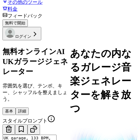
その他のツール
料金
フィードバック
無料で開始
ログイン
無料オンラインAI
あなたの内な
UKガラージジェネ
るガレージ音
レーター
楽ジェネレー
雰囲気を選び、テンポ、キ
ターを解き放
ー、シャッフルを整えましょ
う。
つ
基本
詳細
スタイルプロンプト