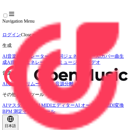
Navigation Menu
ログイン
Close menu
×
生成
AI音楽ジェネレーター
AI歌詞ジェネレーター
AIカバー曲生
成
AI歌声ジェネレーター
AIミュージックビデオ
音楽編集
AIボーカルリムーバー
AI 音源分離
その他の音楽ツール
AIマスタリング
AI MIDIエディター
AI オーディオMIDI変換
BPM 測定
その他のツール
日本語