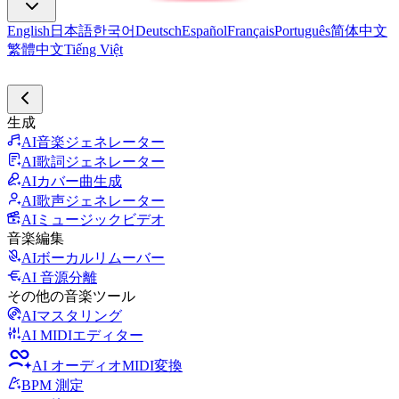
English
日本語
한국어
Deutsch
Español
Français
Português
简体中文
繁體中文
Tiếng Việt
生成
AI音楽ジェネレーター
AI歌詞ジェネレーター
AIカバー曲生成
AI歌声ジェネレーター
AIミュージックビデオ
音楽編集
AIボーカルリムーバー
AI 音源分離
その他の音楽ツール
AIマスタリング
AI MIDIエディター
AI オーディオMIDI変換
BPM 測定