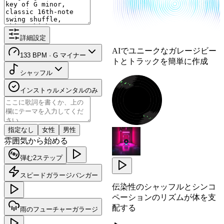
詳細設定
AIでユニークなガレージビー
133 BPM · G マイナー
トとトラックを簡単に作成
シャッフル
インストゥルメンタルのみ
指定なし
女性
男性
雰囲気から始める
弾む2ステップ
スピードガラージバンガー
伝染性のシャッフルとシンコ
ペーションのリズムが体を支
配する
雨のフューチャーガラージ