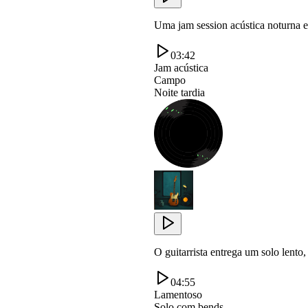
Uma jam session acústica noturna
03:42
Jam acústica
Campo
Noite tardia
O guitarrista entrega um solo lent
04:55
Lamentoso
Solo com bends