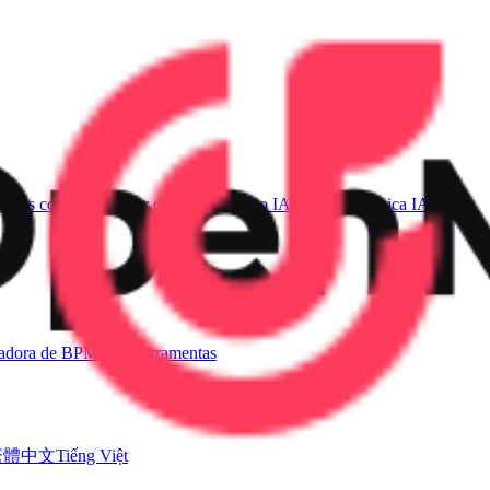
sicas com IA
Gerador de Voz de Canto IA
Vídeo de Música IA
ladora de BPM
Mais ferramentas
繁體中文
Tiếng Việt