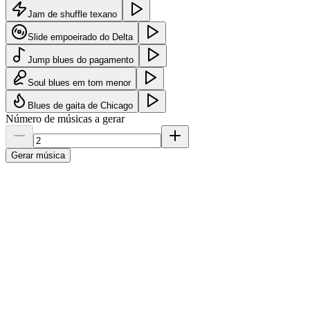
Jam de shuffle texano
Slide empoeirado do Delta
Jump blues do pagamento
Soul blues em tom menor
Blues de gaita de Chicago
Número de músicas a gerar
Gerar música