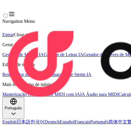
Navigation Menu
Entrar
Close menu
×
Gerar
Gerador de Música IA
Gerador de Letras IA
Gerador de Covers de Mú
Edição de música
Removedor de Vocais AI
Separador de Stems IA
Mais ferramentas de música
Masterização com IA
Editor MIDI com IA
IA Áudio para MIDI
Calcu
Português
English
日本語
한국어
Deutsch
Español
Français
Português
简体中文