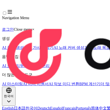
Navigation Menu
로그인
Close menu
×
생성
AI 음악 생성기
AI 가사 생성기
AI 노래 커버 생성기
AI 노래 목
음악 편집
AI 보컬 리무버
AI 음원 분리
더 많은 음악 도구
AI 마스터링
AI 미디 시퀀서
AI 악보 미디 변환
BPM 계산기
더 많
한국어
English
日本語
한국어
Deutsch
Español
Français
Português
简体中文