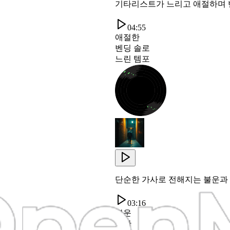
기타리스트가 느리고 애절하며 
04:55
애절한
벤딩 솔로
느린 템포
단순한 가사로 전해지는 불운과
03:16
불운
고난