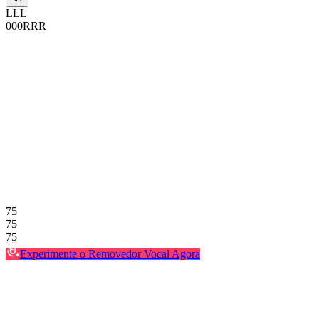
L
L
L
0
0
0
R
R
R
75
75
75
Experimente o Removedor Vocal Agora