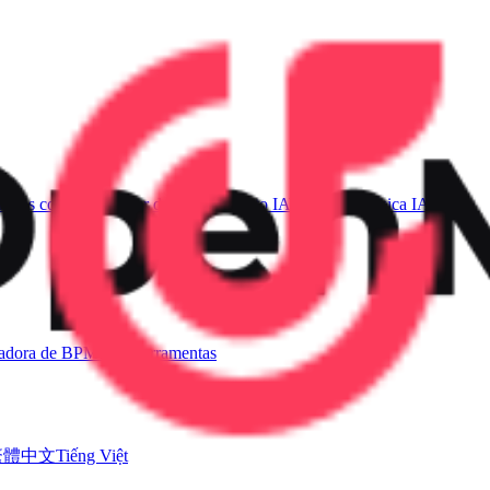
sicas com IA
Gerador de Voz de Canto IA
Vídeo de Música IA
ladora de BPM
Mais ferramentas
繁體中文
Tiếng Việt