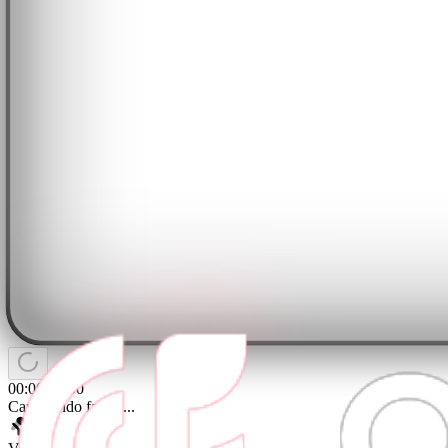
00:00
/
04:00
Carregando faixas...