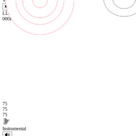
Vocal
L
L
L
0
0
0
R
R
R
75
75
75
Instrumental