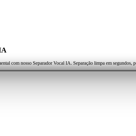
IA
ental com nosso Separador Vocal IA. Separação limpa em segundos, per