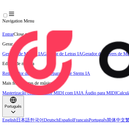
Navigation Menu
Entrar
Close menu
×
Gerar
Gerador de Música IA
Gerador de Letras IA
Gerador de Covers de Mú
Edição de música
Removedor de Vocais AI
Separador de Stems IA
Mais ferramentas de música
Masterização com IA
Editor MIDI com IA
IA Áudio para MIDI
Calcu
Português
English
日本語
한국어
Deutsch
Español
Français
Português
简体中文