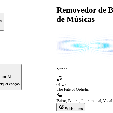
Removedor de B
de Músicas
MA
Vitrine
ocal AI
alquer canção
01:40
The Fate of Ophelia
Baixo, Bateria, Instrumental, Vocal
Exibir stems