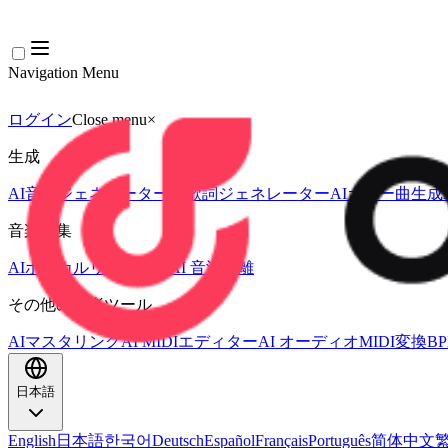
Navigation Menu
ログイン
Close menu
×
生成
AI音楽ジェネレーター
AI歌詞ジェネレーター
AIカバー曲生成
音楽編集
AIボーカルリムーバー
AI 音源分離
その他の音楽ツール
AIマスタリング
AI MIDIエディター
AI オーディオMIDI変換
B
日本語
English
日本語
한국어
Deutsch
Español
Français
Português
简体中文