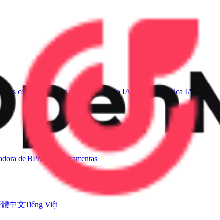
sicas com IA
Gerador de Voz de Canto IA
Vídeo de Música IA
ladora de BPM
Mais ferramentas
繁體中文
Tiếng Việt