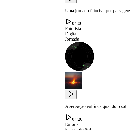
Uma jornada futurista por paisagens 
04:00
Futurista
Digital
Jornada
A sensação eufórica quando o sol na
04:20
Euforia
Nascer do Sol