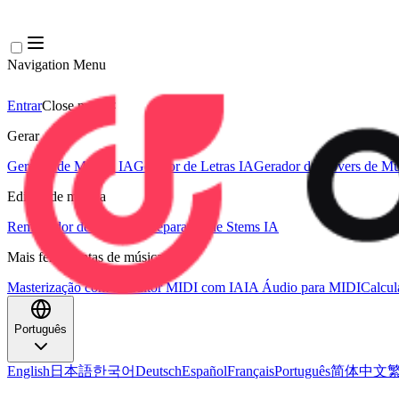
Navigation Menu
Entrar
Close menu
×
Gerar
Gerador de Música IA
Gerador de Letras IA
Gerador de Covers de Mú
Edição de música
Removedor de Vocais AI
Separador de Stems IA
Mais ferramentas de música
Masterização com IA
Editor MIDI com IA
IA Áudio para MIDI
Calcu
Português
English
日本語
한국어
Deutsch
Español
Français
Português
简体中文