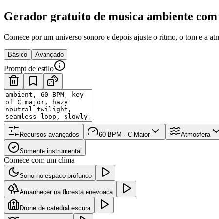
Gerador gratuito de musica ambiente com 
Comece por um universo sonoro e depois ajuste o ritmo, o tom e a at
Básico
Avançado
Prompt de estilo
Recursos avançados
60 BPM · C Maior
Atmosfera
Somente instrumental
Comece com um clima
Sono no espaco profundo
Amanhecer na floresta enevoada
Drone de catedral escura