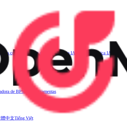
sicas com IA
Gerador de Voz de Canto IA
Vídeo de Música IA
ladora de BPM
Mais ferramentas
繁體中文
Tiếng Việt