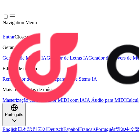
Navigation Menu
Entrar
Close menu
×
Gerar
Gerador de Música IA
Gerador de Letras IA
Gerador de Covers de Mú
Edição de música
Removedor de Vocais AI
Separador de Stems IA
Mais ferramentas de música
Masterização com IA
Editor MIDI com IA
IA Áudio para MIDI
Calcu
Português
English
日本語
한국어
Deutsch
Español
Français
Português
简体中文