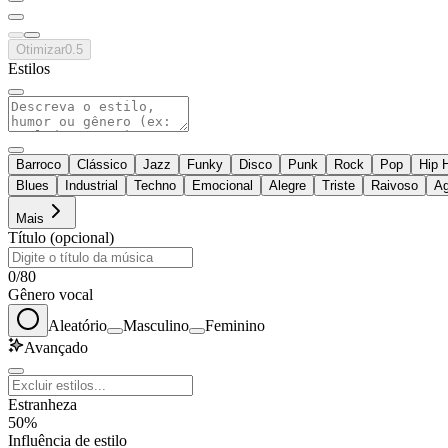
Otimizar
0.5
Estilos
Barroco
Clássico
Jazz
Funky
Disco
Punk
Rock
Pop
Hip 
Blues
Industrial
Techno
Emocional
Alegre
Triste
Raivoso
Ag
Mais
Título (opcional)
0
/
80
Gênero vocal
Aleatório
Masculino
Feminino
Avançado
Estranheza
50%
Influência de estilo