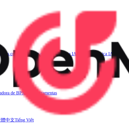
sicas com IA
Gerador de Voz de Canto IA
Vídeo de Música IA
ladora de BPM
Mais ferramentas
繁體中文
Tiếng Việt