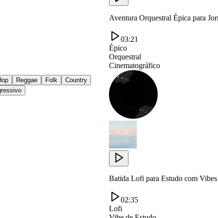
Aventura Orquestral Épica para Jo
03:21
Épico
Orquestral
Cinematográfico
Hop
Reggae
Folk
Country
ressivo
Batida Lofi para Estudo com Vibe
02:35
Lofi
Vibe de Estudo