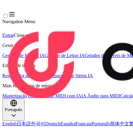
Navigation Menu
Entrar
Close menu
×
Gerar
Gerador de Música IA
Gerador de Letras IA
Gerador de Covers de Mú
Edição de música
Removedor de Vocais AI
Separador de Stems IA
Mais ferramentas de música
Masterização com IA
Editor MIDI com IA
IA Áudio para MIDI
Calcu
Português
English
日本語
한국어
Deutsch
Español
Français
Português
简体中文