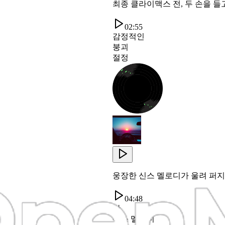
최종 클라이맥스 전, 두 손을 
02:55
감정적인
붕괴
절정
웅장한 신스 멜로디가 울려 퍼
04:48
산
신스 멜로디