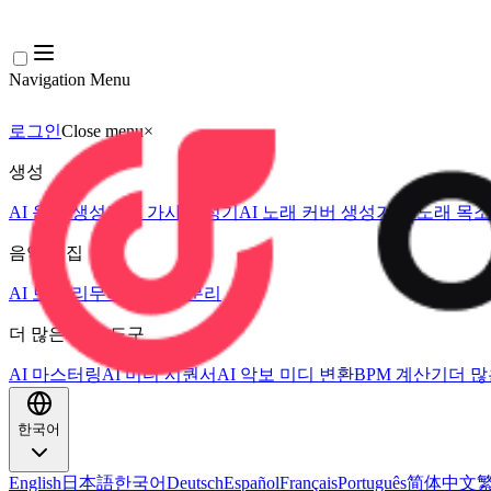
Navigation Menu
로그인
Close menu
×
생성
AI 음악 생성기
AI 가사 생성기
AI 노래 커버 생성기
AI 노래 목
음악 편집
AI 보컬 리무버
AI 음원 분리
더 많은 음악 도구
AI 마스터링
AI 미디 시퀀서
AI 악보 미디 변환
BPM 계산기
더 많
한국어
English
日本語
한국어
Deutsch
Español
Français
Português
简体中文