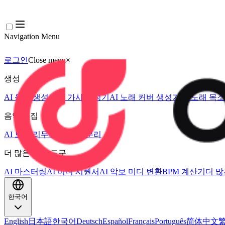
Navigation Menu
로그인
Close menu
×
생성
AI 음악 생성기
AI 가사 생성기
AI 노래 커버 생성기
AI 노래 목
음악 편집
AI 보컬 리무버
AI 음원 분리
더 많은 음악 도구
AI 마스터링
AI 미디 시퀀서
AI 악보 미디 변환
BPM 계산기
더 많
한국어
English
日本語
한국어
Deutsch
Español
Français
Português
简体中文