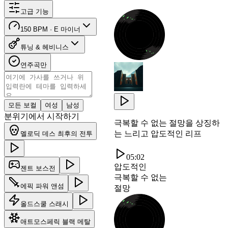
고급 기능
150 BPM · E 마이너
튜닝 & 헤비니스
연주곡만
모든 보컬
여성
남성
분위기에서 시작하기
극복할 수 없는 절망을 상징하
는 느리고 압도적인 리프
멜로딕 데스 최후의 전투
05:02
압도적인
젠트 보스전
극복할 수 없는
에픽 파워 앤섬
절망
올드스쿨 스래시
애트모스페릭 블랙 메탈