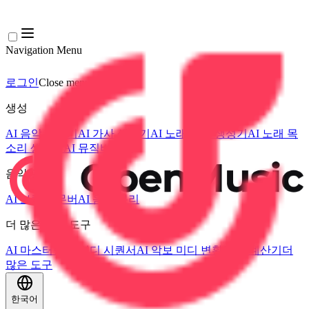
Navigation Menu
로그인
Close menu
×
생성
AI 음악 생성기
AI 가사 생성기
AI 노래 커버 생성기
AI 노래 목
소리 생성기
AI 뮤직비디오
음악 편집
AI 보컬 리무버
AI 음원 분리
더 많은 음악 도구
AI 마스터링
AI 미디 시퀀서
AI 악보 미디 변환
BPM 계산기
더
많은 도구
한국어