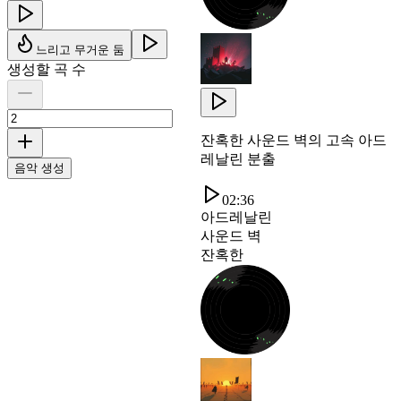
느리고 무거운 둠
생성할 곡 수
잔혹한 사운드 벽의 고속 아드
레날린 분출
음악 생성
02:36
아드레날린
사운드 벽
잔혹한