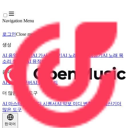
Navigation Menu
로그인
Close menu
×
생성
AI 음악 생성기
AI 가사 생성기
AI 노래 커버 생성기
AI 노래 목
소리 생성기
AI 뮤직비디오
음악 편집
AI 보컬 리무버
AI 음원 분리
더 많은 음악 도구
AI 마스터링
AI 미디 시퀀서
AI 악보 미디 변환
BPM 계산기
더
많은 도구
한국어