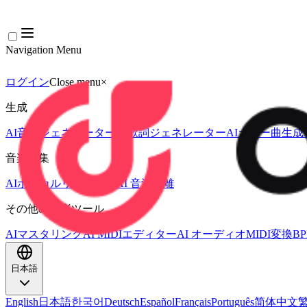
Navigation Menu
ログイン
Close menu
×
生成
AI音楽ジェネレーター
AI歌詞ジェネレーター
AIカバー曲生成
音楽編集
AIボーカルリムーバー
AI 音源分離
その他の音楽ツール
AIマスタリング
AI MIDIエディター
AI オーディオMIDI変換
B
日本語
English
日本語
한국어
Deutsch
Español
Français
Português
简体中文