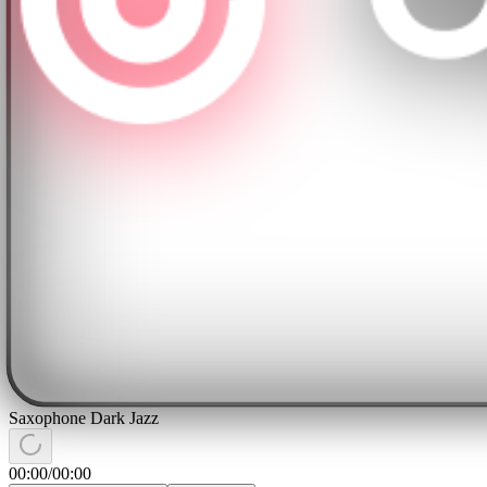
Saxophone Dark Jazz
00:00
/
00:00