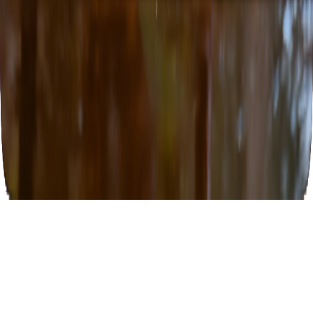
クッキーポリシー
会社
アフィリエイト
お問い合わせ
会社概要
© 2026 Openmusic.ai. 無断転載禁止。
日本語
English
日本語
한국어
Deutsch
Español
Français
Português
简体中文
繁體中文
Tiếng Việt