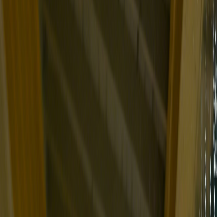
English
日本語
한국어
Deutsch
Español
Français
Português
简体中文
繁體中文
Tiếng Việt
生成
AI音楽ジェネレーター
AI歌詞ジェネレーター
AIカバー曲生成
AI歌声ジェネレーター
AIミュージックビデオ
音楽編集
AIボーカルリムーバー
AI 音源分離
その他の音楽ツール
AIマスタリング
AI MIDIエディター
AI オーディオMIDI変換
BPM 測定