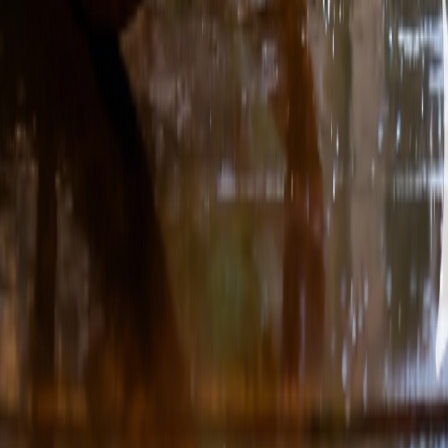
テクノ音楽ジェネレーター
ハウスミュージックメーカー
トラップ音楽ジェネレーター
アンビエント音楽ジェネレーター
AI K-POP音楽ジェネレーター
機能
KeyとBPM検索
オーディオ MIDI 変換
ボーカル分離
ボーカル抽出
スライドショー作成
AI ビートメーカー
Phonkメーカー
スロー+リバーブジェネレーター
法的事項
プライバシーポリシー
サービス利用規約
返金ポリシー