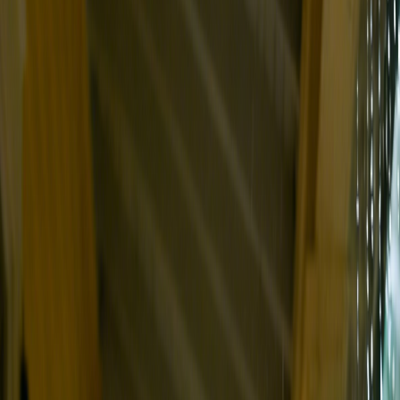
その他のツール
料金
フィードバック
無料で開始
ログイン
タイトル（任意）
無料のAI歌詞
プロンプト
ジェネレータ
ー
その他の設定
ムード
構造
スタイル
言語
今すぐ無料で生成