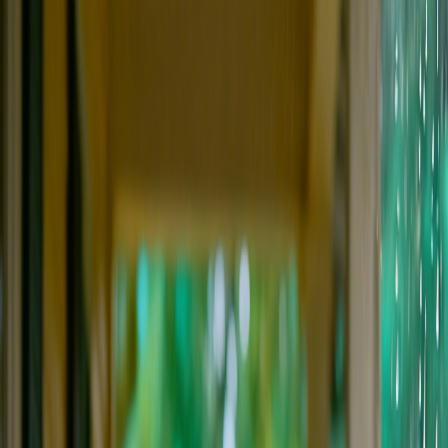
コピーキャット・キングス
ミッドナイト・ジャズ
南の雨の中の祖父
都市に眠れぬ夜
(Verse)
真夜中の大通りで、車の流れはゆっくり漂い、
影が歩道をなぞり、迷った心が彷徨う場所へ導き。
目を大きく開け、指の間をすり抜ける夢を追いかけ、
眠らないこの街で、私はまた一日を生き抜いた。
(Pre-Chorus)
どの窓にも、私には見えない物語が隠れ、
それでも誰かが手を伸ばしてくれるのを待っている。
(Chorus)
ネオンの下で孤独なまま目覚め、
朝日が昇る前に小さな火花を探す。
夜に溶けていく薄いシルエット、
眠らない街で、きっと私は大丈夫。
(Outro)