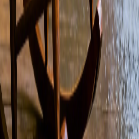
AIカバー曲生成
AI 音源分離
新着リリース
AI Lyrics Studio
ストーリーミュージックビデオ
AIシンセポップ・ポップミュージック・ジェネレータ
ー
AIアートポップミュージックジェネレーター
AIエレクトロポップ音楽ジェネレーター
AIオルタナティブ・ヒップホップ音楽ジェネレーター
AIサザン・ヒップホップ・ミュージック・ジェネレー
ター
AIダークポップ音楽ジェネレーター
AIダンスポップミュージックジェネレーター
AI商用ポップミュージック生成器
AIプログレッシブ・ロック・ミュージック・ジェネレ
ーター
AIハードロック音楽ジェネレーター
AIクラシック・ロック音楽ジェネレーター
AI ヴェイパーウェイヴ音楽ジェネレーター