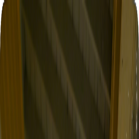
Navigation Menu
ログイン
Close menu
×
生成
AI音楽ジェネレーター
AI歌詞ジェネレーター
AIカバー曲生
成
AI歌声ジェネレーター
AIミュージックビデオ
音楽編集
AIボーカルリムーバー
AI 音源分離
その他の音楽ツール
AIマスタリング
AI MIDIエディター
AI オーディオMIDI変換
BPM 測定
その他のツール
日本語