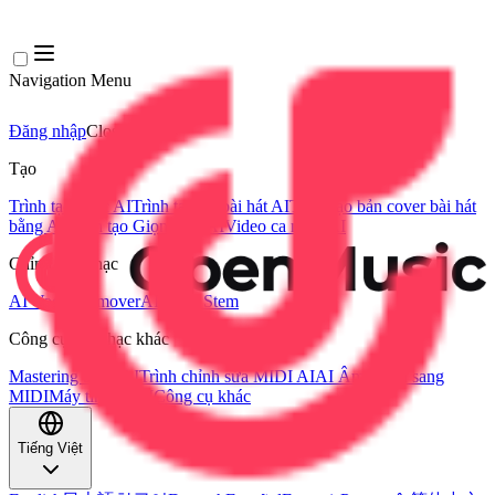
Navigation Menu
Đăng nhập
Close menu
×
Tạo
Trình tạo nhạc AI
Trình tạo lời bài hát AI
Trình tạo bản cover bài hát
bằng AI
Trình tạo Giọng hát AI
Video ca nhạc AI
Chỉnh sửa nhạc
AI Vocal Remover
AI Tách Stem
Công cụ âm nhạc khác
Mastering bằng AI
Trình chỉnh sửa MIDI AI
AI Âm thanh sang
MIDI
Máy tính BPM
Công cụ khác
Tiếng Việt