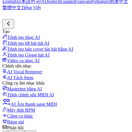
English
日本語
한국어
Deutsch
Español
Français
Português
简体中文
繁體中文
Tiếng Việt
Tạo
Trình tạo nhạc AI
Trình tạo lời bài hát AI
Trình tạo bản cover bài hát bằng AI
Trình tạo Giọng hát AI
Video ca nhạc AI
Chỉnh sửa nhạc
AI Vocal Remover
AI Tách Stem
Công cụ âm nhạc khác
Mastering bằng AI
Trình chỉnh sửa MIDI AI
AI Âm thanh sang MIDI
Máy tính BPM
Công cụ khác
Bảng giá
Phản hồi