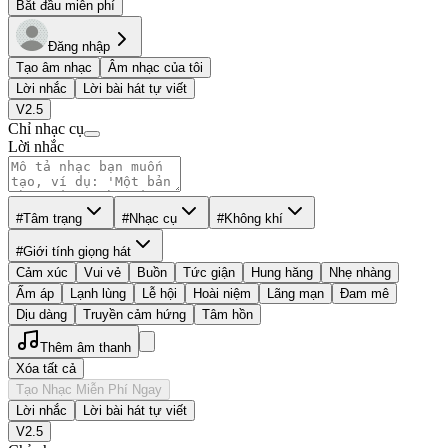
Bắt đầu miễn phí
Đăng nhập
Tạo âm nhạc
Âm nhạc của tôi
Lời nhắc
Lời bài hát tự viết
V2.5
Chỉ nhạc cụ
Lời nhắc
#Tâm trạng
#Nhạc cụ
#Không khí
#Giới tính giọng hát
Cảm xúc
Vui vẻ
Buồn
Tức giận
Hung hăng
Nhẹ nhàng
Ấm áp
Lạnh lùng
Lễ hội
Hoài niệm
Lãng mạn
Đam mê
Dịu dàng
Truyền cảm hứng
Tâm hồn
Thêm âm thanh
Xóa tất cả
Tạo Nhạc Miễn Phí Ngay
Lời nhắc
Lời bài hát tự viết
V2.5