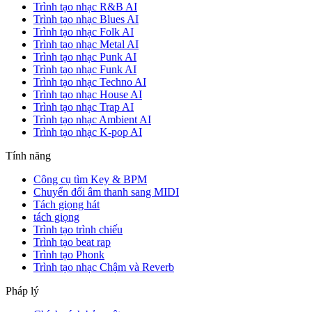
Trình tạo nhạc R&B AI
Trình tạo nhạc Blues AI
Trình tạo nhạc Folk AI
Trình tạo nhạc Metal AI
Trình tạo nhạc Punk AI
Trình tạo nhạc Funk AI
Trình tạo nhạc Techno AI
Trình tạo nhạc House AI
Trình tạo nhạc Trap AI
Trình tạo nhạc Ambient AI
Trình tạo nhạc K-pop AI
Tính năng
Công cụ tìm Key & BPM
Chuyển đổi âm thanh sang MIDI
Tách giọng hát
tách giọng
Trình tạo trình chiếu
Trình tạo beat rap
Trình tạo Phonk
Trình tạo nhạc Chậm và Reverb
Pháp lý