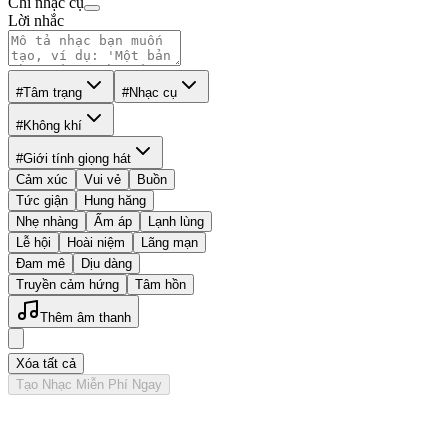
Chỉ nhạc cụ
Lời nhắc
#Tâm trạng
#Nhạc cụ
#Không khí
#Giới tính giọng hát
Cảm xúc
Vui vẻ
Buồn
Tức giận
Hung hăng
Nhẹ nhàng
Ấm áp
Lạnh lùng
Lễ hội
Hoài niệm
Lãng mạn
Đam mê
Dịu dàng
Truyền cảm hứng
Tâm hồn
Thêm âm thanh
Xóa tất cả
Tạo Nhạc Miễn Phí Ngay