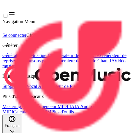
Navigation Menu
Se connecter
Close menu
×
Générer
Générateur de Musique IA
Générateur de Paroles IA
Générateur de
reprises de chansons par IA
Générateur de Voix de Chant IA
Vidéo
musicale IA
Édition de musique
Suppresseur Vocal AI
Séparateur de Pistes IA
Plus d'outils musicaux
Mastering par IA
Séquenceur MIDI IA
IA Audio en
MIDI
Calculateur de BPM
Plus d'outils
Français