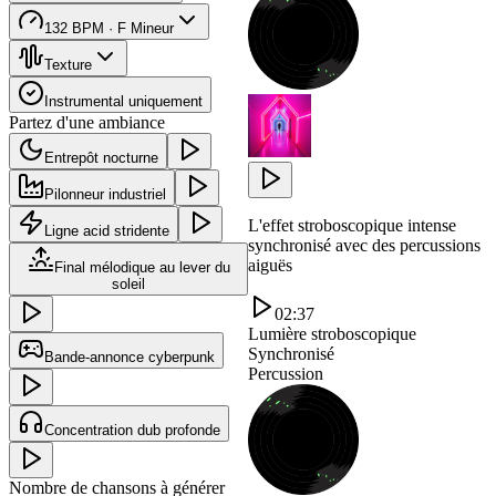
132 BPM · F Mineur
Texture
Instrumental uniquement
Partez d'une ambiance
Entrepôt nocturne
Pilonneur industriel
L'effet stroboscopique intense
Ligne acid stridente
synchronisé avec des percussions
aiguës
Final mélodique au lever du
soleil
02:37
Lumière stroboscopique
Synchronisé
Bande-annonce cyberpunk
Percussion
Concentration dub profonde
Nombre de chansons à générer