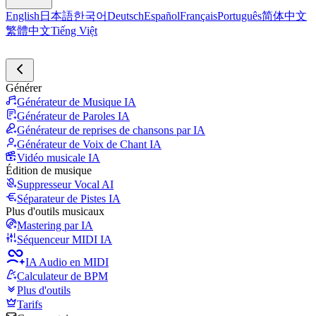
English
日本語
한국어
Deutsch
Español
Français
Português
简体中文
繁體中文
Tiếng Việt
Générer
Générateur de Musique IA
Générateur de Paroles IA
Générateur de reprises de chansons par IA
Générateur de Voix de Chant IA
Vidéo musicale IA
Édition de musique
Suppresseur Vocal AI
Séparateur de Pistes IA
Plus d'outils musicaux
Mastering par IA
Séquenceur MIDI IA
IA Audio en MIDI
Calculateur de BPM
Plus d'outils
Tarifs